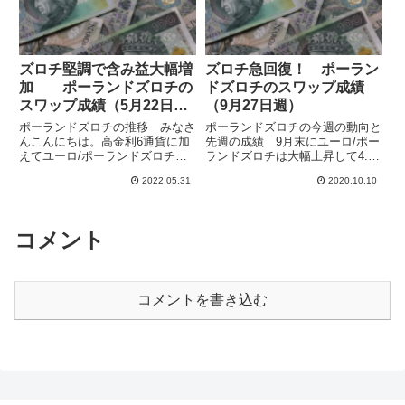
ズロチ堅調で含み益大幅増
ズロチ急回復！ ポーラン
加 ポーランドズロチの
ドズロチのスワップ成績
スワップ成績（5月22日
（9月27日週）
週）
ポーランドズロチの推移 みなさ
ポーランドズロチの今週の動向と
んこんにちは。高金利6通貨に加
先週の成績 9月末にユーロ/ポー
えてユーロ/ポーランドズロチで
ランドズロチは大幅上昇して4.6
もスワップ運用をしています。ポ
直前まで達しました。かなりまず
2022.05.31
2020.10.10
ーランドの政策金利は5.25%とな
いかと思いましたが、その後急落
っていて、スワポの収益率も高く
してズロチ復活です。大損抱えた
なっています。5月22日週のユー
のですが、だいぶ減ってきまし
ロ/ズロチは始値の4.6...
た。ズロチ安のところでポーラ...
コメント
コメントを書き込む