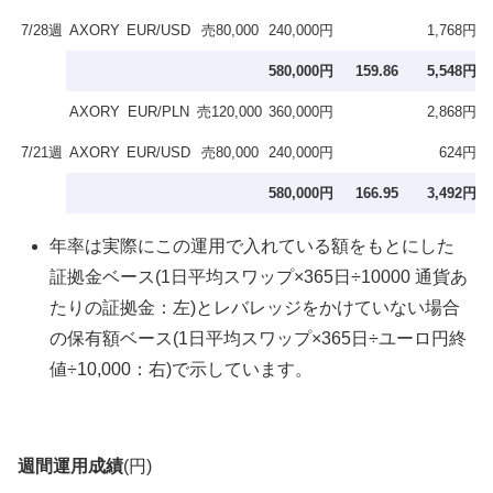
7/28週
AXORY
EUR/USD
売80,000
240,000円
1,768円
3
580,000円
159.86
5,548円
AXORY
EUR/PLN
売120,000
360,000円
2,868円
3
7/21週
AXORY
EUR/USD
売80,000
240,000円
624円
1
580,000円
166.95
3,492円
年率は実際にこの運用で入れている額をもとにした
証拠金ベース(1日平均スワップ×365日÷10000 通貨あ
たりの証拠金：左)とレバレッジをかけていない場合
の保有額ベース(1日平均スワップ×365日÷ユーロ円終
値÷10,000：右)で示しています。
週間運用成績
(円)