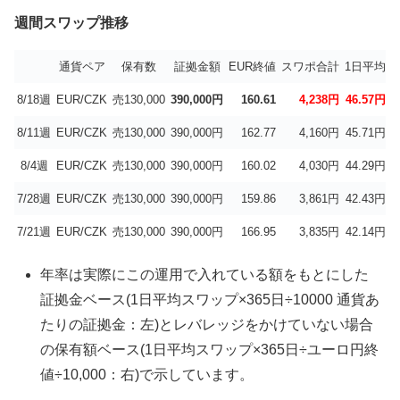
週間スワップ推移
通貨ペア
保有数
証拠金額
EUR終値
スワポ合計
1日平均
8/18週
EUR/CZK
売130,000
390,000円
160.61
4,238円
46.57円
5
8/11週
EUR/CZK
売130,000
390,000円
162.77
4,160円
45.71円
5
8/4週
EUR/CZK
売130,000
390,000円
160.02
4,030円
44.29円
5
7/28週
EUR/CZK
売130,000
390,000円
159.86
3,861円
42.43円
5
7/21週
EUR/CZK
売130,000
390,000円
166.95
3,835円
42.14円
5
年率は実際にこの運用で入れている額をもとにした
証拠金ベース(1日平均スワップ×365日÷10000 通貨あ
たりの証拠金：左)とレバレッジをかけていない場合
の保有額ベース(1日平均スワップ×365日÷ユーロ円終
値÷10,000：右)で示しています。