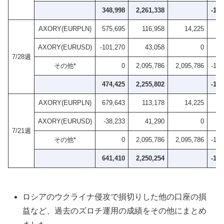
348,998
2,261,338
-1,2
AXORY(EURPLN)
575,695
116,958
14,225
AXORY(EURUSD)
-101,270
43,058
0
7/28週
その他*
0
2,095,786
2,095,786
-1,3
474,425
2,255,802
-1,2
AXORY(EURPLN)
679,643
113,178
14,225
AXORY(EURUSD)
-38,233
41,290
0
7/21週
その他*
0
2,095,786
2,095,786
-1,3
641,410
2,250,254
-1,2
ロシアのウクライナ侵攻で損切りした他の口座の損
益など、過去のズロチ運用の成績をその他にまとめ