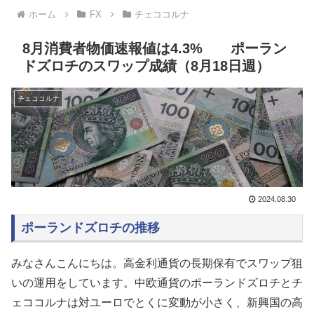
ホーム
FX
チェココルナ
8月消費者物価速報値は4.3% ポーラン
ドズロチのスワップ成績（8月18日週）
チェココルナ
2024.08.30
ポーランドズロチの推移
みなさんこんにちは。高金利通貨の長期保有でスワップ狙
いの運用をしています。中欧通貨のポーランドズロチとチ
ェココルナは対ユーロでとくに変動が小さく、新興国の高