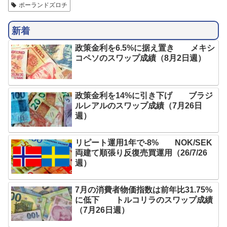
ポーランドズロチ
新着
政策金利を6.5%に据え置き メキシ
コペソのスワップ成績（8月2日週）
政策金利を14%に引き下げ ブラジ
ルレアルのスワップ成績（7月26日
週）
リピート運用1年で-8% NOK/SEK
両建て順張り反復売買運用（26/7/26
週）
7月の消費者物価指数は前年比31.75%
に低下 トルコリラのスワップ成績
（7月26日週）