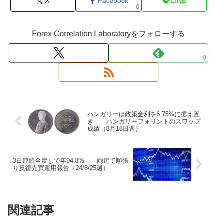
X
Facebook
LINE
0
Forex Correlation Laboratoryをフォローする
0
ハンガリーは政策金利を6.75%に据え置
き ハンガリーフォリントのスワップ
成績（8月18日週）
3日連続全戻しで年94.8% 両建て順張
り反復売買運用報告（24/8/25週）
関連記事