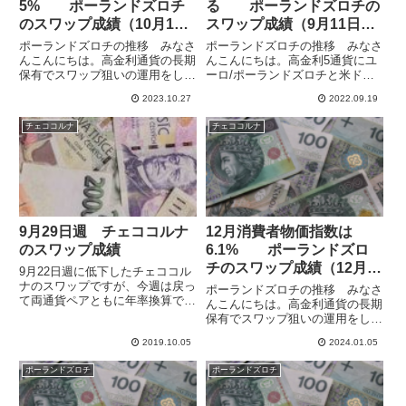
5% ポーランドズロチ
る ポーランドズロチの
のスワップ成績（10月15
スワップ成績（9月11日
日週）
週）
ポーランドズロチの推移 みなさ
ポーランドズロチの推移 みなさ
んこんにちは。高金利通貨の長期
んこんにちは。高金利5通貨にユ
保有でスワップ狙いの運用をして
ーロ/ポーランドズロチと米ドル
います。中欧通貨のポーランドズ
を加えた7通貨でスワップ運用を
2023.10.27
2022.09.19
ロチとチェココルナは対ユーロで
しています。ユーロ/ズロチは変
変動が小さく、安定してスワポを
動が比較的小さいので、スワポ運
チェココルナ
チェココルナ
稼げるのではないかと考えていま
用向きと考えて多めにポジション
すが、ユーロ圏の金利引き上げ
を持っています。ちょっとズロ
で...
チ...
9月29日週 チェココルナ
12月消費者物価指数は
のスワップ成績
6.1% ポーランドズロ
チのスワップ成績（12月
9月22日週に低下したチェココル
24日週）
ナのスワップですが、今週は戻っ
ポーランドズロチの推移 みなさ
て両通貨ペアともに年率換算で
んこんにちは。高金利通貨の長期
20％を超えてきました。先週の
保有でスワップ狙いの運用をして
合計はどちらかといえばイレギュ
います。中欧通貨のポーランドズ
ラーな1,435円でしたが、今週は
2019.10.05
2024.01.05
ロチとチェココルナは対ユーロで
1,938円で、年22.4％となりまし
変動が小さく、為替の面では安定
ポーランドズロチ
ポーランドズロチ
た。また、ズロチほ...
しています。一方で、ユーロ圏の
金利引き上げで金利差が縮小
し、...