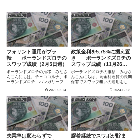
チェココルナ
チェココルナ
フォリント運用がプラ
政策金利を5.75%に据え置
転 ポーランドズロチの
き ポーランドズロチの
スワップ成績（2月5日週）
スワップ成績（11月26日
週）
ポーランドズロチの推移 みなさ
ポーランドズロチの推移 みなさ
んこんにちは。チェココルナ、ポ
んこんにちは。高金利通貨の長期
ーランドズロチ、ハンガリーフォ
保有でスワップ狙いの運用をして
リントの中欧３通貨をポートフォ
います。中欧通貨のポーランドズ
2023.02.13
2023.12.08
リオに入れ運用していますが、昨
ロチとチェココルナは対ユーロで
年は各国ともインフレで政策金利
変動が小さく、為替の面では安定
チェココルナ
ポーランドズロチ
を大幅に引き上げたもののターミ
しています。一方で、ユーロ圏の
ナルレートに到達して利上げサ
金利引き上げで金利差が縮小
イ...
し、...
失業率は変わらずで
膠着継続でスワポが貯ま