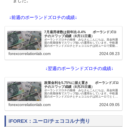
ました。
↓前週のポーランドズロチの成績↓
7月雇用者数は前年比-0.4% ポーランドズロ
チのスワップ成績（8月11日週）
ポーランドズロチの推移 みなさんこんにちは。高金利通
貨の長期保有でスワップ狙いの運用をしています。中欧通
貨のポーランドズロチとチェココルナは対ユーロで変動が
小さく、為替の面では比較的安定しています。一方で、ポ
ーランドもチェコも利下げを始めていて、スワポは減少傾
forexcorrelationlab.com
2024.08.23
向となっています。8月21日発表のポーランドの7月の雇用
者数...
↓翌週のポーランドズロチの成績↓
政策金利を5.75%に据え置き ポーランドズロ
チのスワップ成績（8月25日週）
ポーランドズロチの推移 みなさんこんにちは。高金利通
貨の長期保有でスワップ狙いの運用をしています。中欧通
貨のポーランドズロチとチェココルナは対ユーロでとくに
変動が小さく、新興国の高金利通貨と比較してかなり安定
しています。ポーランドもチェコも利下げを始めて、スワ
forexcorrelationlab.com
2024.09.05
ポは減少傾向となっていましたが、いったん利下げ中断し
スワポも...
iFOREX：ユーロ/チェココルナ売り