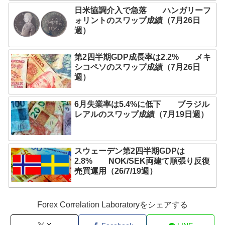
日米協調介入で急落 ハンガリーフ
ォリントのスワップ成績（7月26日
週）
第2四半期GDP成長率は2.2% メキ
シコペソのスワップ成績（7月26日
週）
6月失業率は5.4%に低下 ブラジル
レアルのスワップ成績（7月19日週）
スウェーデン第2四半期GDPは
2.8% NOK/SEK両建て順張り反復
売買運用（26/7/19週）
Forex Correlation Laboratoryをシェアする