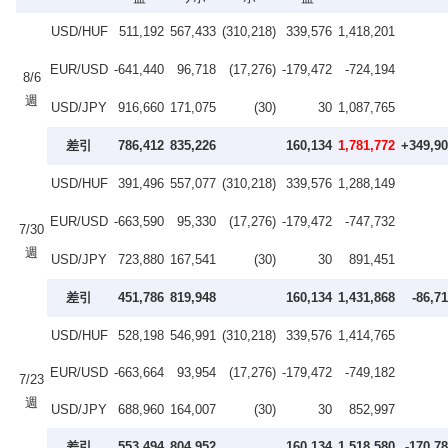
USD/HUF
511,192
567,433
(310,218)
339,576
1,418,201
EUR/USD
-641,440
96,718
(17,276)
-179,472
-724,194
8/6
週
USD/JPY
916,660
171,075
(30)
30
1,087,765
差引
786,412
835,226
160,134
1,781,772
+349,9
USD/HUF
391,496
557,077
(310,218)
339,576
1,288,149
EUR/USD
-663,590
95,330
(17,276)
-179,472
-747,732
7/30
週
USD/JPY
723,880
167,541
(30)
30
891,451
差引
451,786
819,948
160,134
1,431,868
-86,7
USD/HUF
528,198
546,991
(310,218)
339,576
1,414,765
EUR/USD
-663,664
93,954
(17,276)
-179,472
-749,182
7/23
週
USD/JPY
688,960
164,007
(30)
30
852,997
差引
553,494
804,952
160,134
1,518,580
-170,7