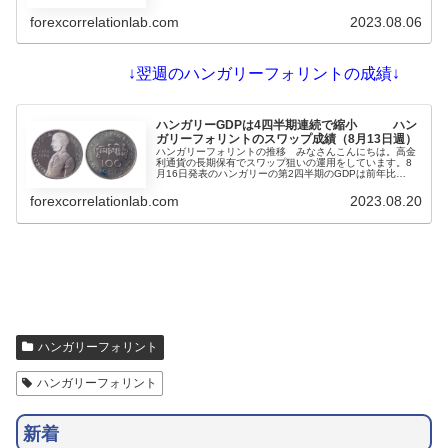
え置いていますが、5月から翌日物預金金利の引き下げを
始めています。フォリントも6月末から下落基調でさえな
forexcorrelationlab.com
2023.08.06
い動きが続いています。7月23日週のフォリント/円は始...
↓翌週のハンガリーフォリントの成績↓
ハンガリーGDPは4四半期連続で縮小 ハン
ガリーフォリントのスワップ成績（8月13日週）
ハンガリーフォリントの推移 みなさんこんにちは。高金
利通貨の長期保有でスワップ狙いの運用をしています。8
月16日発表のハンガリーの第2四半期のGDPは前年比
で-2.4となり、前の期の-0.9%からさらに縮小しています。
これで4四半期連続の縮小となっています。13日週のフォ
forexcorrelationlab.com
2023.08.20
リント/円は始値0.41512、高値0.4153...
ハンガリーフォリント
ハンガリーフォリント
新着