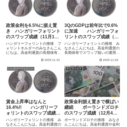
政策金利を6.5%に据え置
3QのGDPは前年比で0.6%
き ハンガリーフォリント
に加速 ハンガリーフォ
のスワップ成績（11月16
リントのスワップ成績（10
日週）
月26日週）
ハンガリーフォリントの推移 フ
ハンガリーフォリントの推移 み
ォリントホルダーのみなさんこん
なさんこんにちは。高金利通貨の
にちは。高金利通貨の長期保有で
長期保有でスワップ狙いの運用を
スワップ狙いの運用をしていま
しています。複数の通貨ペアで分
2025.11.23
2025.11.03
す。複数の通貨ペアで分散して運
散して運用することで為替変動の
用することで為替変動の影響を抑
影響を抑えて安定的にスワップを
ハンガリーフォリント
チェココルナ
えて安定的にスワップを積み上げ
積み上げることを目指していま
ることを目指しています。フォリ
す。フォリント運用はハンガリー
ン...
利...
賃金上昇率はなんと
政策金利据え置きで横ばい
16.4%!! ハンガリーフ
継続 ポーランドズロチ
ォリントのスワップ成績
のスワップ成績（12月4日
（2月11日週）
週）
ハンガリーフォリントの推移 み
ポーランドズロチの推移 みなさ
なさんこんにちは。高金利通貨の
んこんにちは。高金利通貨や金利