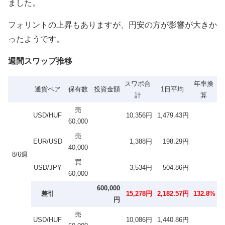
ました。
フォリントの上昇もありますが、円安の方が影響が大きか
ったようです。
週間スワップ推移
スワポ合
年率換
通貨ペア
保有数
投資金額
1日平均
計
算
売
USD/HUF
10,356円
1,479.43円
60,000
売
EUR/USD
1,388円
198.29円
40,000
8/6週
買
USD/JPY
3,534円
504.86円
60,000
600,000
差引
15,278円
2,182.57円
132.8%
円
売
USD/HUF
10,086円
1,440.86円