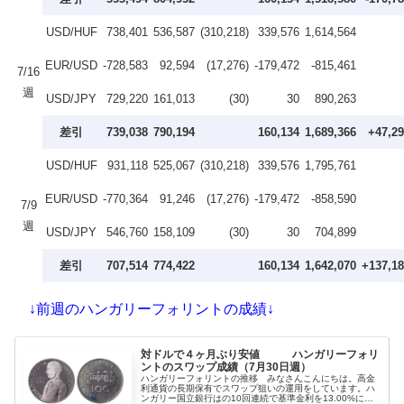
USD/HUF
738,401
536,587
(310,218)
339,576
1,614,564
EUR/USD
-728,583
92,594
(17,276)
-179,472
-815,461
7/16
週
USD/JPY
729,220
161,013
(30)
30
890,263
差引
739,038
790,194
160,134
1,689,366
+47,2
USD/HUF
931,118
525,067
(310,218)
339,576
1,795,761
EUR/USD
-770,364
91,246
(17,276)
-179,472
-858,590
7/9
週
USD/JPY
546,760
158,109
(30)
30
704,899
差引
707,514
774,422
160,134
1,642,070
+137,1
↓前週のハンガリーフォリントの成績↓
対ドルで４ヶ月ぶり安値 ハンガリーフォリ
ントのスワップ成績（7月30日週）
ハンガリーフォリントの推移 みなさんこんにちは。高金
利通貨の長期保有でスワップ狙いの運用をしています。ハ
ンガリー国立銀行はの10回連続で基準金利を13.00%に据