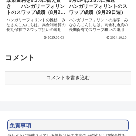
政策金利を6.5%に据え置
9月CPIは3.0%に減速
き ハンガリーフォリン
ハンガリーフォリントのス
トのスワップ成績（8月24
ワップ成績（9月29日週）
日週）
ハンガリーフォリントの推移 み
ハンガリーフォリントの推移 み
なさんこんにちは。高金利通貨の
なさんこんにちは。高金利通貨の
長期保有でスワップ狙いの運用を
長期保有でスワップ狙いの運用を
しています。複数の通貨ペアで分
しています。通貨ペアの相関性
2025.09.03
2024.10.10
散して運用することで為替変動の
（correlation）に注目し通貨ペア
影響を抑えて安定的にスワップを
を組み合わせることによって、為
積み上げることを目指していま
替変動の影響を抑えて安定的にス
す。フォリント運用はハンガリー
ワップを積み上げるこ...
コメント
利...
コメントを書き込む
免責事項
当サイトに掲載されている情報はその内容の正確性および安全性を