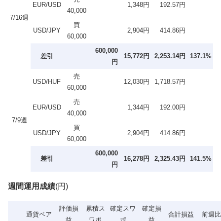
EUR/USD
1,348円
192.57円
40,000
7/16週
買
USD/JPY
2,904円
414.86円
60,000
600,000
差引
15,772円
2,253.14円
137.1%
円
売
USD/HUF
12,030円
1,718.57円
60,000
売
EUR/USD
1,344円
192.00円
40,000
7/9週
買
USD/JPY
2,904円
414.86円
60,000
600,000
差引
16,278円
2,325.43円
141.5%
円
週間運用成績
(円)
評価損
累積ス
確定スワ
確定損
通貨ペア
合計損益
前週比
益
ワポ
ポ
益