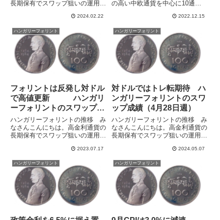
長期保有でスワップ狙いの運用を
の高い中欧通貨を中心に10通貨
しています。通貨ペアの相関性
に分散してハイレバレッジでスワ
2024.02.22
2022.12.15
（correlation）に注目し通貨ペア
ップポイント運用をしています。
を組み合わせることによって、為
中欧通貨はユーロ/チェココル
ハンガリーフォリント
ハンガリーフォリント
替変動の影響を抑えて安定的にス
ナ、ユーロ/ポーランドズロチ、
ワップを積み上げるこ...
米ドル/ハンガリーフォリントを
保...
フォリントは反発し対ドル
対ドルではトレ転期待 ハ
で高値更新 ハンガリ
ンガリーフォリントのスワ
ーフォリントのスワップ成
ップ成績（4月28日週）
績（7月9日週）
ハンガリーフォリントの推移 み
ハンガリーフォリントの推移 み
なさんこんにちは。高金利通貨の
なさんこんにちは。高金利通貨の
長期保有でスワップ狙いの運用を
長期保有でスワップ狙いの運用を
しています。ハンガリーの政策金
しています。通貨ペアの相関性
2023.07.17
2024.05.07
利は13.00%と高くなっています
（correlation）に注目し通貨ペア
が、金融政策が引き締めから緩和
を組み合わせることによって、為
ハンガリーフォリント
ハンガリーフォリント
に転換してきています。円高＋フ
替変動の影響を抑えて安定的にス
ォリント安の合わせ技で前の...
ワップを積み上げるこ...