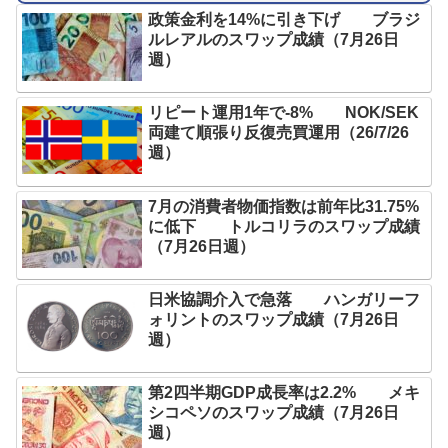
政策金利を14%に引き下げ ブラジ
ルレアルのスワップ成績（7月26日
週）
リピート運用1年で-8% NOK/SEK
両建て順張り反復売買運用（26/7/26
週）
7月の消費者物価指数は前年比31.75%
に低下 トルコリラのスワップ成績
（7月26日週）
日米協調介入で急落 ハンガリーフ
ォリントのスワップ成績（7月26日
週）
第2四半期GDP成長率は2.2% メキ
シコペソのスワップ成績（7月26日
週）