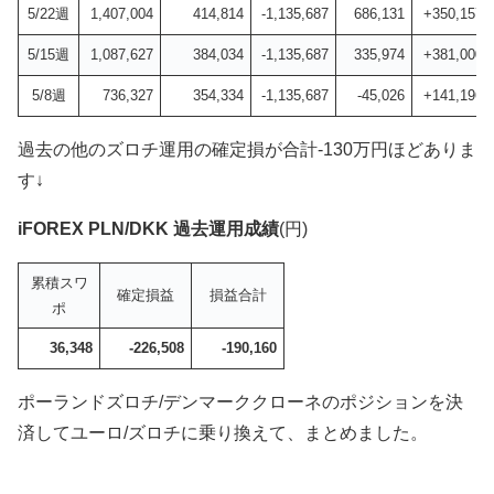
5/22週
1,407,004
414,814
-1,135,687
686,131
+350,157
5/15週
1,087,627
384,034
-1,135,687
335,974
+381,000
5/8週
736,327
354,334
-1,135,687
-45,026
+141,196
過去の他のズロチ運用の確定損が合計-130万円ほどありま
す↓
iFOREX PLN/DKK 過去運用成績
(円)
累積スワ
確定損益
損益合計
ポ
36,348
-226,508
-190,160
ポーランドズロチ/デンマーククローネのポジションを決
済してユーロ/ズロチに乗り換えて、まとめました。