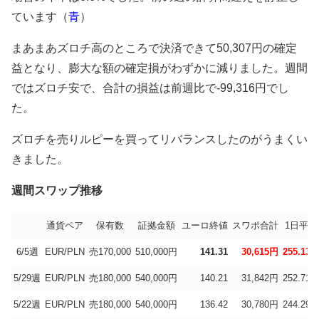
ています（
青
）
まあまあズロチ高のところで決済できて50,307円の確定
益となり、膨大な額の確定損がわずかに減りました。週間
ではズロチ安で、合計の損益は前週比で-99,316円でし
た。
ズロチを売りルピーを買ってリバランスしたのがうまくい
きました。
週間スワップ推移
通貨ペア
保有数
証拠金額
ユーロ終値
スワポ合計
1日平均
6/5週
EUR/PLN
売170,000
510,000円
141.31
30,615円
255.13
5/29週
EUR/PLN
売180,000
540,000円
140.21
31,842円
252.71
5/22週
EUR/PLN
売180,000
540,000円
136.42
30,780円
244.29