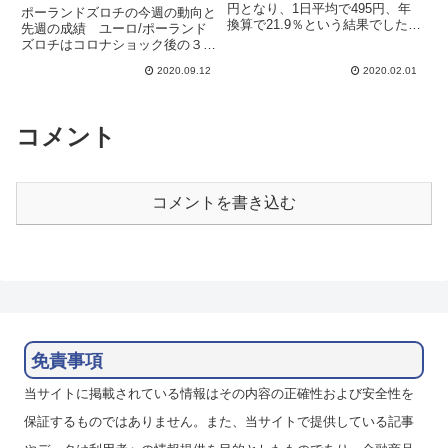
円となり、1日平均で495円、年
ポーランドズロチの今週の動向と
換算で21.9％という結果でした。
先週の成績 ユーロ/ポーランド
金額では前の週の3,682円を下回
ズロチはコロナショック後の３月
りましたが、前週の途中で決済し
の安値の4.370（黒線）に肉薄し
たポジションがあったことを加味
2020.09.12
2020.02.01
ましたが、割ることができずに、
すると、収益率ではアップしてい
9月に入ってから反転してしまい
ます。為替の方は...
ました。その後逆に上値の抵抗線
（青点線）を抜いてきました...
コメント
コメントを書き込む
免責事項
当サイトに掲載されている情報はその内容の正確性および安全性を
保証するものではありません。また、当サイトで提供している記事