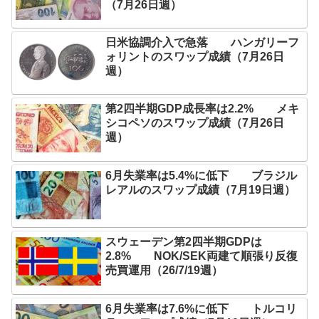
（7月26日週）
日米協調介入で急落 ハンガリーフ
ォリントのスワップ成績（7月26日
週）
第2四半期GDP成長率は2.2% メキ
シコペソのスワップ成績（7月26日
週）
6月失業率は5.4%に低下 ブラジル
レアルのスワップ成績（7月19日週）
スウェーデン第2四半期GDPは
2.8% NOK/SEK両建て順張り反復
売買運用（26/7/19週）
6月失業率は7.6%に低下 トルコリ