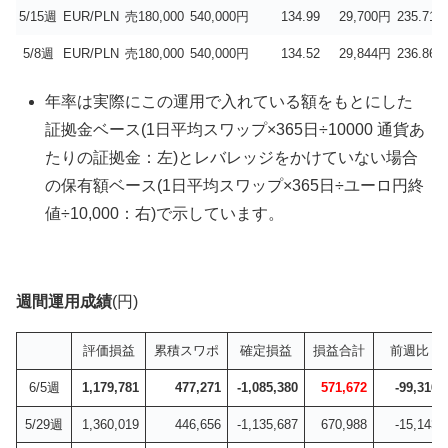
5/15週
EUR/PLN
売180,000
540,000円
134.99
29,700円
235.71
5/8週
EUR/PLN
売180,000
540,000円
134.52
29,844円
236.86
年率は実際にこの運用で入れている額をもとにした
証拠金ベース(1日平均スワップ×365日÷10000 通貨あ
たりの証拠金：左)とレバレッジをかけていない場合
の保有額ベース(1日平均スワップ×365日÷ユーロ円終
値÷10,000：右)で示しています。
週間運用成績
(円)
評価損益
累積スワポ
確定損益
損益合計
前週比
6/5週
1,179,781
477,271
-1,085,380
571,672
-99,316
5/29週
1,360,019
446,656
-1,135,687
670,988
-15,143