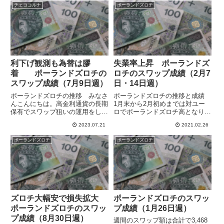
ないペアなので仕方ないのです
とくに変動が小さく、新興国の高
チェココルナ
ポーランドズロチ
が、少しずつズロチ高となって評
金利通貨と比較してかなり安定し
価損解消を期待していま...
ています。ポーランドもチェコ
も...
利下げ観測も為替は膠
失業率上昇 ポーランドズ
着 ポーランドズロチの
ロチのスワップ成績（2月7
スワップ成績（7月9日週）
日・14日週）
ポーランドズロチの推移 みなさ
ポーランドズロチの推移と成績
んこんにちは。高金利通貨の長期
1月末から2月初めまでは対ユー
保有でスワップ狙いの運用をして
ロでポーランドズロチ高となり、
います。中欧通貨のポーランドズ
ユーロ/ポーランドズロチは下落
2023.07.21
2021.02.26
ロチとチェココルナは対ユーロで
して2月10日に4.470をつけまし
変動が小さく、安定してスワポを
たが、少し戻して19日の終値は
ポーランドズロチ
ポーランドズロチ
稼げるのではないかと考えていま
4.485でした。23日にはポーラン
す。7月7日にポーランド国立銀...
ドの1月の失業率が...
ズロチ大幅安で損失拡大
ポーランドズロチのスワッ
ポーランドズロチのスワッ
プ成績（1月26日週）
プ成績（8月30日週）
週間のスワップ額は合計で3,468