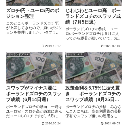
ズロチ/円・ユーロ/円のポ
じわじわとユーロ高 ポー
ジション整理
ランドズロチのスワップ成
績（7月5日週）
このところポーランドズロチ/円
が上昇してきたので、買いポジシ
ポーランドズロチの動向 ユー
ョンを整理しました。FXプライ
ロ/ポーランドズロチは６月に入
ムでは下がったところでユーロ売
ってから膠着が続いていて、先週
りを利確して、長いことポーラン
はわずかにユーロ高・ズロチ安で
ドズロチ/円の買いポジションだ
2019.10.17
2020.07.16
終わっています。今週に入ってか
けが残ってたので、4万通貨分を
らもユーロ高が続いていて抵抗と
ポーランドズロチ
チェココルナ
残して決済してユーロ/円の売
なっていた4.48近辺を上に抜けて
り...
しまっています。その後大きく...
スワップがマイナス圏に
政策金利を5.75%に据え置
ポーランドズロチのスワッ
き ポーランドズロチの
プ成績（6月14日週）
スワップ成績（8月25日
週）
ポーランドズロチの動向 一時は
ポーランドズロチの推移 みなさ
ユーロ安・ズロチ高が急激に進ん
んこんにちは。高金利通貨の長期
だユーロ/ズロチですが、6月に入
保有でスワップ狙いの運用をして
ってからは4.42-4.46あたりで膠
います。中欧通貨のポーランドズ
2020.06.24
2024.09.05
着気味です。もともとあまり動か
ロチとチェココルナは対ユーロで