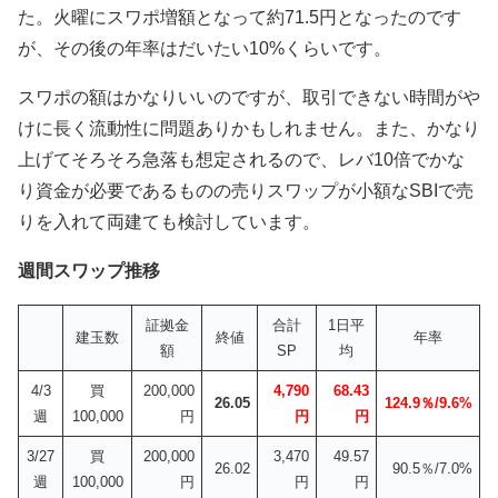
た。火曜にスワポ増額となって約71.5円となったのです
が、その後の年率はだいたい10%くらいです。
スワポの額はかなりいいのですが、取引できない時間がや
けに長く流動性に問題ありかもしれません。また、かなり
上げてそろそろ急落も想定されるので、レバ10倍でかな
り資金が必要であるものの売りスワップが小額なSBIで売
りを入れて両建ても検討しています。
週間スワップ推移
証拠金
合計
1日平
建玉数
終値
年率
額
SP
均
4/3
買
200,000
4,790
68.43
26.05
124.9％/9.6%
週
100,000
円
円
円
3/27
買
200,000
3,470
49.57
26.02
90.5％/7.0%
週
100,000
円
円
円