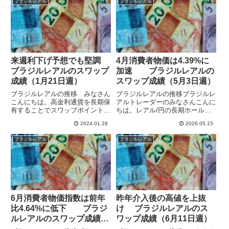
ブラジルレアル
ブラジルレアル
から0.50%利下げして緩和に転換
有しています。ブラジル中銀は4
しています。7月...
月に政策金利を引き下げ1...
来週利下げ予想でも堅調
4月消費者物価は4.39%に
ブラジルレアルのスワップ
加速 ブラジルレアルの
成績（1月21日週）
スワップ成績（5月3日週）
ブラジルレアルの推移 みなさん
ブラジルレアルの推移ブラジルレ
こんにちは。高金利通貨を長期保
アルトレーダーのみなさんこんに
有することでスワップポイント狙
ちは。レアル/円の長期ホールド
いの運用をしています。先週23
でスワップポイント狙いの運用を
2024.01.28
2026.05.15
日の日銀会合前後は円高となって
しています。2025年9月からレア
対円の高金利通貨は軟調でした
ル/円に加え、米ドル/レアルも保
ブラジルレアル
ブラジルレアル
が、週後半は回復しています。
有しています。ブラジル中銀は4
23日午後3時以降の動きを見る
月に政策金利を引き下げ1...
と、...
6月消費者物価指数は前年
昨年介入後の高値を上抜
比4.64%に低下 ブラジ
け ブラジルレアルのス
ルレアルのスワップ成績
ワップ成績（6月11日週）
（6月28日週）