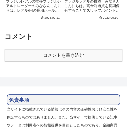
ブラジルレアルの推移ブラジルレ
ブラジルレアルの推移 みなさん
アルトレーダーのみなさんこんに
こんにちは。高金利通貨を長期保
ちは。レアル/円の長期ホールド
有することでスワップポイント狙
でスワップポイント狙いの運用を
いの運用をしています。ブラジル
2026.07.11
2023.06.19
しています。2025年9月からレア
は13.75%の高金利で、ブラジル
ル/円に加え、米ドル/レアルも保
レアル/円も高スワポとなってい
有しています。ブラジル中銀は6
ますが、政策金利は据え置きが続
月の会合で政策金利を14...
いています。インフレは低下...
コメント
コメントを書き込む
免責事項
当サイトに掲載されている情報はその内容の正確性および安全性を
保証するものではありません。また、当サイトで提供している記事
やデータは利用者への情報提供を目的としたものであり、金融商品