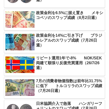
政策金利を6.5%に据え置き メキシ
コペソのスワップ成績（8月2日週）
政策金利を14%に引き下げ ブラジ
ルレアルのスワップ成績（7月26日
週）
リピート運用1年で-8% NOK/SEK
両建て順張り反復売買運用（26/7/26
週）
7月の消費者物価指数は前年比31.75%
に低下 トルコリラのスワップ成績
（7月26日週）
日米協調介入で急落 ハンガリーフ
ォリントのスワップ成績（7月26日