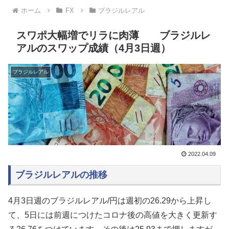
ホーム
FX
ブラジルレアル
スワポ大幅増でリラに肉薄 ブラジルレ
アルのスワップ成績（4月3日週）
ブラジルレアル
2022.04.09
ブラジルレアルの推移
4月3日週のブラジルレアル/円は週初の
26.29
から上昇し
て、5日には前週につけたコロナ後の高値を大きく更新す