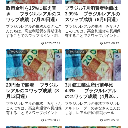
政策金利を15%に据え置
ブラジル7月消費者物価は
き ブラジルレアルのス
3.99% ブラジルレアルの
ワップ成績（7月20日週）
スワップ成績（8月6日週）
ブラジルレアルの推移みなさんこ
ブラジルレアルの推移 みなさん
んにちは。高金利通貨を長期保有
こんにちは。高金利通貨を長期保
することでスワップポイント狙い
有することでスワップポイント狙
の運用をしています。ブラジル中
いの運用をしています。8月11日
2025.07.31
2023.08.17
銀は9月から金利引き上げサイク
発表のブラジルの7月の消費者物
ルに入っていて、政策金利は15%
価指数（IPCA）は、前年同月比
ブラジルレアル
ブラジルレアル
となっています。残念ながらその
で予想2.76%のところ3.99%上昇
間IG証券のスワポは増えてい...
となりました。前月...
29円台で膠着 ブラジル
3月鉱工業生産は前年比
レアルのスワップ成績（8
4.3% ブラジルレアル
月13日週）
のスワップ成績（4月26日
週）
ブラジルレアルの推移 みなさん
ブラジルレアルの推移ブラジルレ
こんにちは。高金利通貨を長期保
アルトレーダーのみなさんこんに
有することでスワップポイント狙
ちは。レアル/円の長期ホールド
いの運用をしています。ブラジル
でスワップポイント狙いの運用を
2023.08.22
2026.05.08
の政策金利は13.25%と高くなっ
しています。2025年9月からレア
ていますが、8月2日には13.75%
ル/円に加え、米ドル/レアルも保