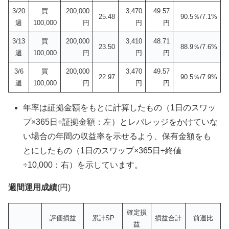
3/20
買
200,000
3,470
49.57
25.48
90.5％/7.1%
週
100,000
円
円
円
3/13
買
200,000
3,410
48.71
23.50
88.9％/7.6%
週
100,000
円
円
円
3/6
買
200,000
3,470
49.57
22.97
90.5％/7.9%
週
100,000
円
円
円
年率は証拠金額をもとに計算したもの（1日のスワッ
プ×365日÷証拠金額：左）とレバレッジをかけていな
い場合の年間の収益率を示せるよう、保有金額をも
とにしたもの（1日のスワップ×365日÷終値
÷10,000：右）を示しています。
週間運用成績
(円)
確定損
評価損益
累計SP
損益合計
前週比
益