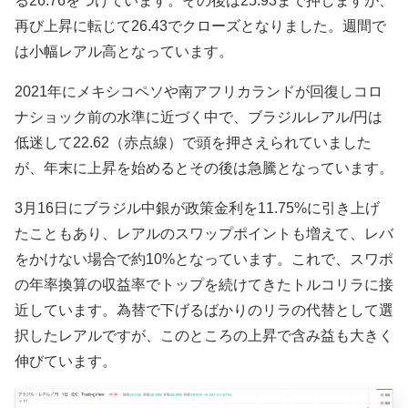
る
26.76
をつけています。その後は
25.93
まで押しますが、
再び上昇に転じて
26.43
でクローズとなりました。週間で
は小幅レアル高となっています。
2021年にメキシコペソや南アフリカランドが回復しコロ
ナショック前の水準に近づく中で、ブラジルレアル/円は
低迷して22.62（赤点線）で頭を押さえられていました
が、年末に上昇を始めるとその後は急騰となっています。
3月16日にブラジル中銀が政策金利を11.75%に引き上げ
たこともあり、レアルのスワップポイントも増えて、レバ
をかけない場合で約10%となっています。これで、スワポ
の年率換算の収益率でトップを続けてきたトルコリラに接
近しています。為替で下げるばかりのリラの代替として選
択したレアルですが、このところの上昇で含み益も大きく
伸びています。