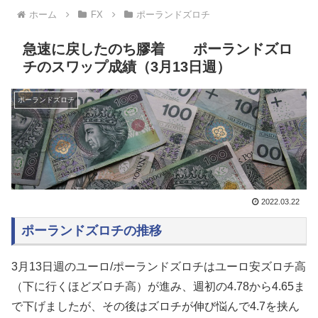
ホーム
FX
ポーランドズロチ
急速に戻したのち膠着 ポーランドズロ
チのスワップ成績（3月13日週）
ポーランドズロチ
2022.03.22
ポーランドズロチの推移
3月13日週のユーロ/ポーランドズロチは
ユーロ安ズロチ高
（下に行くほどズロチ高）が進み、週初の
4.78
から
4.65
ま
で下げましたが、その後はズロチが伸び悩んで4.7を挟ん