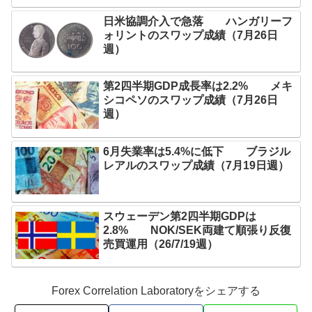
日米協調介入で急落 ハンガリーフ
ォリントのスワップ成績（7月26日
週）
第2四半期GDP成長率は2.2% メキ
シコペソのスワップ成績（7月26日
週）
6月失業率は5.4%に低下 ブラジル
レアルのスワップ成績（7月19日週）
スウェーデン第2四半期GDPは
2.8% NOK/SEK両建て順張り反復
売買運用（26/7/19週）
Forex Correlation Laboratoryをシェアする