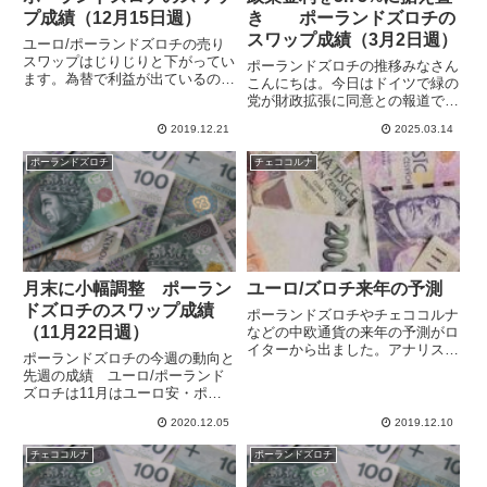
プ成績（12月15日週）
き ポーランドズロチの
スワップ成績（3月2日週）
ユーロ/ポーランドズロチの売り
スワップはじりじりと下がってい
ポーランドズロチの推移みなさん
ます。為替で利益が出ているの
こんにちは。今日はドイツで緑の
で、スワップを稼げないものは少
党が財政拡張に同意との報道で、
し処分して、資金を収益率の高い
ユーロが上昇しました。対ユーロ
ところに振り向けようと思いま
2019.12.21
2025.03.14
で調整気味だったポーランドズロ
す。来年に向けてポートフォリオ
チも堅調となっています。高金利
ポーランドズロチ
チェココルナ
を見直します。比較してみると、
通貨の長期保有でスワップポイン
やは...
ト狙いの運用をしていますが、
中...
月末に小幅調整 ポーラン
ユーロ/ズロチ来年の予測
ドズロチのスワップ成績
ポーランドズロチやチェココルナ
（11月22日週）
などの中欧通貨の来年の予測がロ
イターから出ました。アナリスト
ポーランドズロチの今週の動向と
に対する調査で、中欧通貨はチェ
先週の成績 ユーロ/ポーランド
ココルナを除いて僅かに下落、チ
ズロチは11月はユーロ安・ポー
ェココルナは僅かに上昇の予想の
ランドズロチ高となり、11月25
ようです。【Reuters.com】とは
2020.12.05
2019.12.10
日には10月前回安値の4.45に並び
いえ、ユーロ/ズロチ...
ましたが、その後押し戻されて
チェココルナ
ポーランドズロチ
11月22日週は4.49で終了してい
ます。月末で小さな...