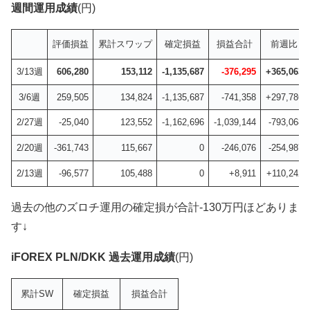
週間運用成績
(円)
評価損益
累計スワップ
確定損益
損益合計
前週比
3/13週
606,280
153,112
-1,135,687
-376,295
+365,063
3/6週
259,505
134,824
-1,135,687
-741,358
+297,786
2/27週
-25,040
123,552
-1,162,696
-1,039,144
-793,068
2/20週
-361,743
115,667
0
-246,076
-254,987
2/13週
-96,577
105,488
0
+8,911
+110,242
過去の他のズロチ運用の確定損が合計-130万円ほどありま
す↓
iFOREX PLN/DKK 過去運用成績
(円)
累計SW
確定損益
損益合計