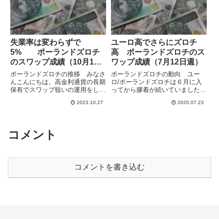
失業率は変わらずで
ユーロ高でさらにズロチ
5% ポーランドズロチ
高 ポーランドズロチのス
のスワップ成績（10月15
ワップ成績（7月12日週）
日週）
ポーランドズロチの推移 みなさ
ポーランドズロチの動向 ユー
んこんにちは。高金利通貨の長期
ロ/ポーランドズロチは６月に入
保有でスワップ狙いの運用をして
ってから膠着が続いていました
います。中欧通貨のポーランドズ
が、7/12週は上値の抵抗線の4.48
2023.10.27
2020.07.23
ロチとチェココルナは対ユーロで
近辺を上に抜けて小幅にユーロ
変動が小さく、安定してスワポを
高・ズロチ安で終わっています。
稼げるのではないかと考えていま
ちょっとまずいかと思いました
すが、ユーロ圏の金利引き上げ
が、7/19日週に入ってから今...
コメント
で...
コメントを書き込む