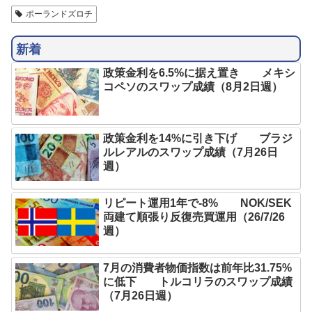
ポーランドズロチ
新着
政策金利を6.5%に据え置き メキシ
コペソのスワップ成績（8月2日週）
政策金利を14%に引き下げ ブラジ
ルレアルのスワップ成績（7月26日
週）
リピート運用1年で-8% NOK/SEK
両建て順張り反復売買運用（26/7/26
週）
7月の消費者物価指数は前年比31.75%
に低下 トルコリラのスワップ成績
（7月26日週）