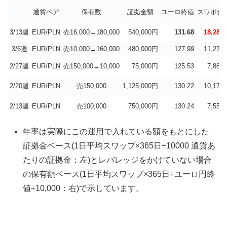
通貨ペア
保有数
証拠金額
ユーロ終値
スワポ合
3/13週
EUR/PLN
売16,000→180,000
540,000円
131.68
18,288
3/6週
EUR/PLN
売10,000→160,000
480,000円
127.99
11,272
2/27週
EUR/PLN
売150,000→10,000
75,000円
125.53
7,885
2/20週
EUR/PLN
売150,000
1,125,000円
130.22
10,179
2/13週
EUR/PLN
売100,000
750,000円
130.24
7,550
年率は実際にこの運用で入れている額をもとにした
証拠金ベース(1日平均スワップ×365日÷10000 通貨あ
たりの証拠金：左)とレバレッジをかけていない場合
の保有額ベース(1日平均スワップ×365日÷ユーロ円終
値÷10,000：右)で示しています。