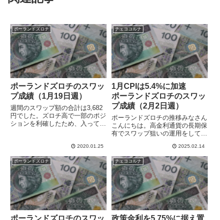
ポーランドズロチ
チェココルナ
ポーランドズロチのスワッ
1月CPIは5.4%に加速
プ成績（1月19日週）
ポーランドズロチのスワッ
プ成績（2月2日週）
週間のスワップ額の合計は3,682
円でした。ズロチ高で一部のポジ
ポーランドズロチの推移みなさん
ションを利確したため、入ってく
こんにちは。高金利通貨の長期保
るスワップの額が減ってしまいま
有でスワップ狙いの運用をしてい
した。また、付与される額自体も
ます。 中欧通貨のポーランドズ
低迷気味です。決済したポジショ
2020.01.25
2025.02.14
ロチとチェココルナは対ユーロで
ンについてはそれなりにいい水準
とくに変動が小さく、新興国の高
ポーランドズロチ
チェココルナ
で利確できたと思うので、再...
金利通貨と比較してかなり安定し
ています。ポーランドは23年1...
ポーランドズロチのスワッ
政策金利を5.75%に据え置