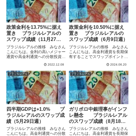
政策金利を13.75%に据え
政策金利を10.50%に据え
置き ブラジルレアルの
置き ブラジルレアルの
スワップ成績（11月27日
スワップ成績（6月9日週）
週）
ブラジルレアルの推移 みなさん
ブラジルレアルの推移 みなさん
こんにちは。金利の高いメジャー
こんにちは。高金利通貨を長期保
通貨や高金利通貨への分散投資で
有することでスワップポイント狙
スワップポイント狙いの運用をし
いの運用をしています。ブラジル
2022.12.08
2024.06.20
ています。現在は10通貨で運用
中銀は6月19日に政策金利を
していますが、ブラジルは
10.50%に据え置くことを決定し
ブラジルレアル
ブラジルレアル
13.75%の高金利で、レアル/円の
ています。昨年8月の13.75%から
スワポも保有通貨ペアの中でも
7回連続で引き下げとな...
最...
四半期GDPは+1.0% ブ
ガリポロ中銀理事がインフ
ラジルレアルのスワップ成
レ懸念 ブラジルレアル
績（5月29日週）
のスワップ成績（8月18日
週）
ブラジルレアルの推移 みなさん
ブラジルレアルの推移 みなさん
こんにちは。高金利通貨への分散
こんにちは。高金利通貨を長期保