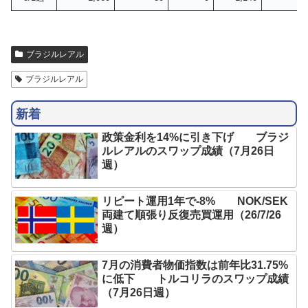
ブラジルレアル
ブラジルレアル
新着
政策金利を14%に引き下げ ブラジ
ルレアルのスワップ成績（7月26日
週）
リピート運用1年で-8% NOK/SEK
両建て順張り反復売買運用（26/7/26
週）
7月の消費者物価指数は前年比31.75%
に低下 トルコリラのスワップ成績
（7月26日週）