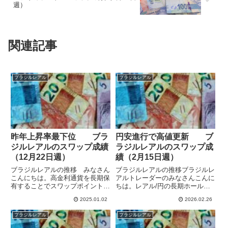
週）
関連記事
ブラジルレアル
ブラジルレアル
昨年上昇率最下位 ブラ
円安進行で高値更新 ブ
ジルレアルのスワップ成績
ラジルレアルのスワップ成
（12月22日週）
績（2月15日週）
ブラジルレアルの推移 みなさん
ブラジルレアルの推移ブラジルレ
こんにちは。高金利通貨を長期保
アルトレーダーのみなさんこんに
有することでスワップポイント狙
ちは。レアル/円の長期ホールド
いの運用をしています。ブラジル
でスワップポイント狙いの運用を
2025.01.02
2026.02.26
は利下げサイクルを終了し、9月
しています。9月からレアル/円に
から政策金利を引き上げて
加え、米ドル/レアルも保有して
ブラジルレアル
ブラジルレアル
12.25%としています。インフレ
います。ブラジルの政策金利は
警戒で14.25%まで引き上げ予...
15%でレアル運用でもそこそこ...