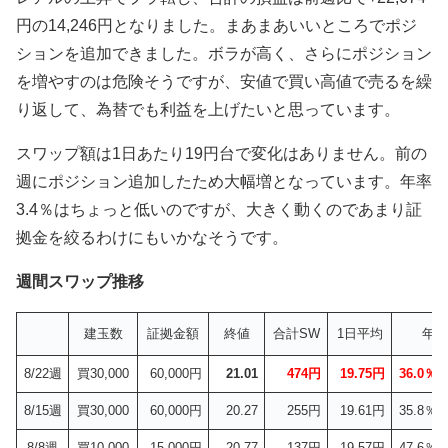
円の14,246円となりました。まあまあいいところでポジ
ションを追加できました。ボラが高く、さらにポジション
を増やすのは危険そうですが、安値で買い高値で売るを繰
り返して、為替でも利益を上げたいと思っています。
スワップ額は1日あたり19円台で変化はありません。前の
週にポジション追加したため大幅増となっています。年率
3.4％はちょっと低いのですが、大きく動くのであまり証
拠金を絞るわけにもいかなそうです。
週間スワップ推移
建玉数
証拠金額
終値
合計SW
1日平均
年率
8/22週
買30,000
60,000円
21.01
474円
19.75円
36.0％/
8/15週
買30,000
60,000円
20.27
255円
19.61円
35.8％/
8/8週
買10,000
15,000円
20.77
137円
19.57円
47.6％/