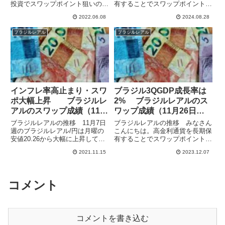
投資でスワップポイント狙いの運
有することでスワップポイント狙
用をしています。ブラジルの政策
いの運用をしています。ブラジル
2022.06.08
2024.08.28
金利はインフレ対応で引き上げが
の政策金利は10.50%で、6月には
続き12.75%とかなり高くなって
金融緩和サイクルをいったん中断
ブラジルレアル
ブラジルレアル
います。スワポも最も高いところ
して高い金利を維持しています。
からは減少しましたが、高水...
スワポも高めですが円高も...
インフレ率高止まり・スワ
ブラジル3QGDP成長率は
ポ大幅上昇 ブラジルレ
2% ブラジルレアルのス
アルのスワップ成績（11月
ワップ成績（11月26日
7日週）
週）
ブラジルレアルの推移 11月7日
ブラジルレアルの推移 みなさん
週のブラジルレアル/円は月曜の
こんにちは。高金利通貨を長期保
安値20.26から大幅に上昇して、
有することでスワップポイント狙
金曜日には21.16の高値をつけて
いの運用をしています。高金利通
2021.11.15
2023.12.07
います。その前の週には20.0を割
貨運用は円安もあって今年は順調
るところまで行ったのですが、大
に来ましたが、年末が近づいてち
きく下げることなく反発し、下落
ょっと調整気味ですね。まだ高値
トレンドの上値抵...
なのでもう少し引っ張って、来
コメント
年...
コメントを書き込む