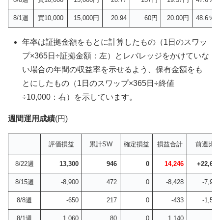
8/1週
買10,000
15,000円
20.94
60円
20.00円
48.6％/
年率は証拠金額をもとに計算したもの（1日のスワッ
プ×365日÷証拠金額：左）とレバレッジをかけていな
い場合の年間の収益率を示せるよう、保有金額をも
とにしたもの（1日のスワップ×365日÷終値
÷10,000：右）を示しています。
週間運用成績
(円)
評価損益
累計SW
確定損益
損益合計
前週比
8/22週
13,300
946
0
14,246
+22,674
8/15週
-8,900
472
0
-8,428
-7,995
8/8週
-650
217
0
-433
-1,573
8/1週
1,060
80
0
1,140
—