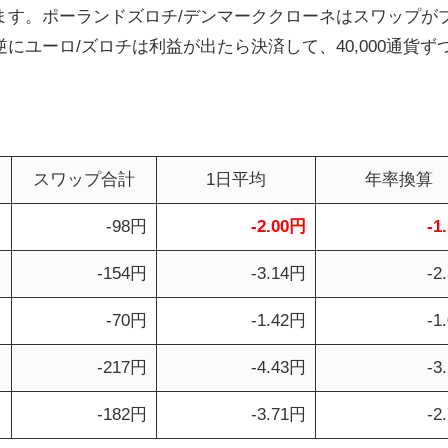
ます。
ポーランドズロチ/デンマーククローネはスワップが
ユーロ/ズロチは利益が出たら決済して、40,000通貨ず
スワップ合計
1日平均
年率換算
-98円
-2.00円
-1
-154円
-3.14円
-2
-70円
-1.42円
-1
-217円
-4.43円
-3
-182円
-3.71円
-2