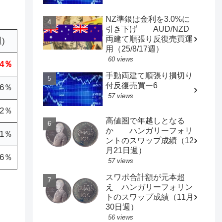
NZ準銀は金利を3.0%に
引き下げ AUD/NZD
両建て順張り反復売買運
)
用（25/8/17週）
60 views
.4％
手動両建て順張り損切り
付反復売買ー6
.6％
57 views
.2％
高値圏で年越しとなる
か ハンガリーフォリ
.1％
ントのスワップ成績（12
月21日週）
.6％
57 views
スワポ合計額が元本超
え ハンガリーフォリン
トのスワップ成績（11月
30日週）
56 views