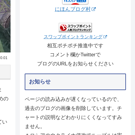
にほんブログ村
スワップポイントランキング
相互ポチポチ推進中です
コメント欄かTwitterで
0.01
ブログのURLをお知らせください
お知らせ
ま
めの
ページの読み込みが遅くなっているので、
過去のブログの画像を削除しています。チ
ャートの説明などわかりにくくなってすみ
てい
ません。