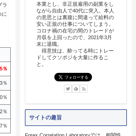
本業とし、非正規雇用の副業をし
プラ
ながら自由人で40代に突入。本人
つに
の意思とは裏腹に間違って給料の
安い正規の仕事についてしまう。
コロナ禍の在宅の間のトレードが
月収を上回ったので、2021年3月
末に退職。
得意技は、酔ってる時にトレー
ドしてクソポジを大量に作るこ
と。
.5％
.3％
.0％
.2％
サイトの趣旨
.7％
Forex Correlation Laboratoryでは、相関性