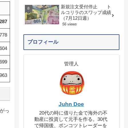
新規注文受付停止 ト
ルコリラのスワップ成績
（7月12日週）
,287
56 views
,778
プロフィール
604
,699
管理人
963
Juhn Doe
広がっ
20代の時に借りた金で海外の不
動産に投資して元手を作る。30代
で帰国後、ポンコツトレーダーを