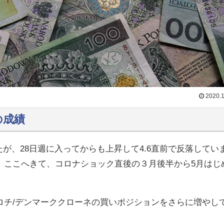
2020.1
週の成績
たが、28日週に入ってからも上昇して4.6直前で反落してい
。ここへきて、コロナショック直後の３月後半から5月はじ
ロチ/デンマーククローネの買いポジションをさらに増やし