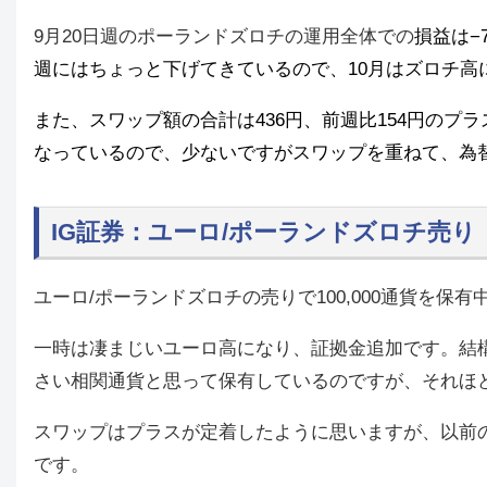
9月20日週のポーランドズロチの運用全体での
損益は−7
週にはちょっと下げてきているので、10月はズロチ高
また、スワップ額の合計は436円、前週比154円の
なっているので、少ないですがスワップを重ねて、為
IG証券：ユーロ/ポーランドズロチ売り
ユーロ/ポーランドズロチの売りで100,000通貨を保有
一時は凄まじいユーロ高になり、証拠金追加です。結
さい相関通貨と思って保有しているのですが、それほ
スワップはプラスが定着したように思いますが、以前の
です。