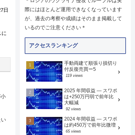
＊ロシアのウクライナ侵攻でルーブルは実
際にはほとんど運用できなくなっています
27日
が、過去の考察や成績はそのまま掲載して
いるのでご注意ください＊
スに
アクセスランキング
手動両建て順張り損切り
付反復売買ー5
119 views
2025 年間収益 — スワポ
が小
は+250万円弱で前年比
大幅減
92 views
2024 年間収益 — スワポ
たい
は約450万で前年比微増
65 views