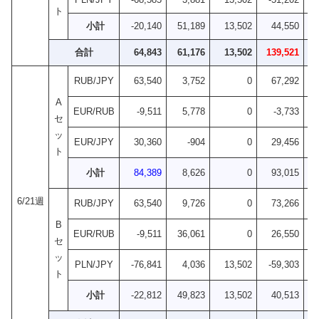
ト
小計
-20,140
51,189
13,502
44,550
+4
合計
64,843
61,176
13,502
139,521
+5
RUB/JPY
63,540
3,752
0
67,292
A
EUR/RUB
-9,511
5,778
0
-3,733
セ
ッ
EUR/JPY
30,360
-904
0
29,456
ト
小計
84,389
8,626
0
93,015
+1
6/21週
RUB/JPY
63,540
9,726
0
73,266
B
EUR/RUB
-9,511
36,061
0
26,550
セ
ッ
PLN/JPY
-76,841
4,036
13,502
-59,303
ト
小計
-22,812
49,823
13,502
40,513