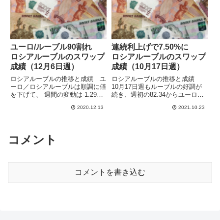
ルーブル安(+0...
向かって最高値からは...
ユーロ/ルーブル90割れ
連続利上げで7.50%に
ロシアルーブルのスワップ
ロシアルーブルのスワップ
成績（12月6日週）
成績（10月17日週）
ロシアルーブルの推移と成績 ユ
ロシアルーブルの推移と成績
ーロ／ロシアルーブルは順調に値
10月17日週もルーブルの好調が
を下げて、 週間の変動は-1.29
続き、週初の82.34からユーロ安
(-1.44%)となり、終値は88.54で
ルーブル高（下に行くほどルーブ
2020.12.13
2021.10.23
した。11月2日に94.1の高値をつ
ル高）が進み、81.37まで下げて
けてから反転して、やっと90を
います。22日にロシア中銀は金
割るところまで下げてきました。
融政策決定会合を開き、政策金利
高値と...
の年6.75%から7....
コメント
コメントを書き込む