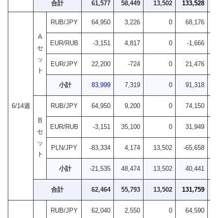
合計
61,577
58,449
13,502
133,528
+1
RUB/JPY
64,950
3,226
0
68,176
A
EUR/RUB
-3,151
4,817
0
-1,666
セ
ッ
EUR/JPY
22,200
-724
0
21,476
ト
小計
83,999
7,319
0
91,318
6/14週
RUB/JPY
64,950
9,200
0
74,150
B
EUR/RUB
-3,151
35,100
0
31,949
セ
ッ
PLN/JPY
-83,334
4,174
13,502
-65,658
ト
小計
-21,535
48,474
13,502
40,441
-
合計
62,464
55,793
13,502
131,759
-
RUB/JPY
62,040
2,550
0
64,590