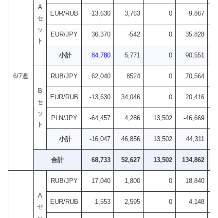
A
EUR/RUB
-13,630
3,763
0
-9,867
セ
ッ
EUR/JPY
36,370
-542
0
35,828
ト
小計
84,780
5,771
0
90,551
+2
6/7週
RUB/JPY
62,040
8524
0
70,564
B
EUR/RUB
-13,630
34,046
0
20,416
セ
ッ
PLN/JPY
-64,457
4,286
13,502
-46,669
ト
小計
-16,047
46,856
13,502
44,311
+2
合計
68,733
52,627
13,502
134,862
+5
RUB/JPY
17,040
1,800
0
18,840
A
EUR/RUB
1,553
2,595
0
4,148
セ
ッ