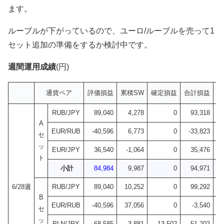
ます。
ルーブルが下がっているので、ユーロ/ルーブルを売って1
セット追加の準備をするか検討中です。
週間運用成績
(円)
通貨ペア
評価損益
累積SW
確定損益
合計損益
前
RUB/JPY
89,040
4,278
0
93,318
A
EUR/RUB
-40,596
6,773
0
-33,823
セ
ッ
EUR/JPY
36,540
-1,064
0
35,476
ト
小計
84,984
9,987
0
94,971
+1
6/28週
RUB/JPY
89,040
10,252
0
99,292
B
EUR/RUB
-40,596
37,056
0
-3,540
セ
ッ
PLN/JPY
-68,585
3,881
13,502
-51,202