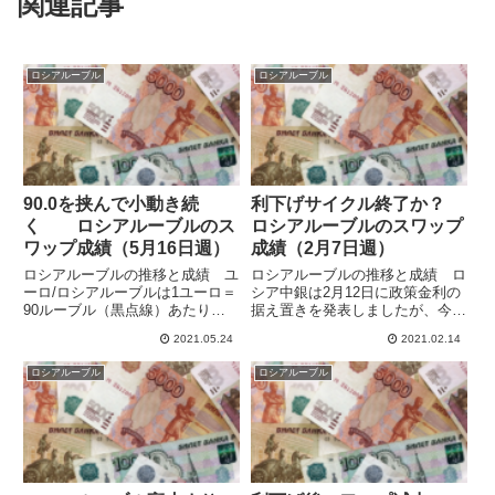
関連記事
ロシアルーブル
ロシアルーブル
90.0を挟んで小動き続
利下げサイクル終了か？
く ロシアルーブルのス
ロシアルーブルのスワップ
ワップ成績（5月16日週）
成績（2月7日週）
ロシアルーブルの推移と成績 ユ
ロシアルーブルの推移と成績 ロ
ーロ/ロシアルーブルは1ユーロ＝
シア中銀は2月12日に政策金利の
90ルーブル（黒点線）あたりを
据え置きを発表しましたが、今後
挟んだ動きとなっていますが、チ
利下げをしないと表明した模様で
2021.05.24
2021.02.14
ャートでは少しずつ下げてユーロ
す。同日にメキシコが政策金利を
安ルーブル高がゆっくり進んでい
4.25％から4.00％に引き下げてい
ロシアルーブル
ロシアルーブル
るように見えます。前の週末の
るので、ルーブルが相対的に有利
89.87から週間で0.19ユ...
になる可能性もありま...