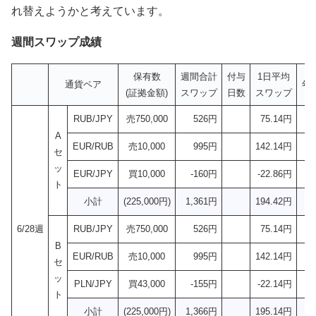
れ替えようかと考えています。
週間スワップ成績
保有数
週間合計
付与
1日平均
通貨ペア
年
(証拠金額)
スワップ
日数
スワップ
RUB/JPY
売750,000
526円
75.14円
A
EUR/RUB
売10,000
995円
142.14円
セ
ッ
EUR/JPY
買10,000
-160円
-22.86円
ト
小計
(225,000円)
1,361円
194.42円
6/28週
RUB/JPY
売750,000
526円
75.14円
B
EUR/RUB
売10,000
995円
142.14円
セ
ッ
PLN/JPY
買43,000
-155円
-22.14円
ト
小計
(225,000円)
1,366円
195.14円