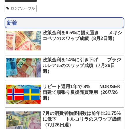
ロシアルーブル
新着
政策金利を6.5%に据え置き メキシ
コペソのスワップ成績（8月2日週）
政策金利を14%に引き下げ ブラジ
ルレアルのスワップ成績（7月26日
週）
リピート運用1年で-8% NOK/SEK
両建て順張り反復売買運用（26/7/26
週）
7月の消費者物価指数は前年比31.75%
に低下 トルコリラのスワップ成績
（7月26日週）