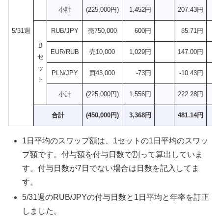
小計
(225,000円)
1,452円
207.43円
5/31週
RUB/JPY
売750,000
600円
85.71円
B
EUR/RUB
売10,000
1,029円
147.00円
セ
ッ
PLN/JPY
買43,000
-73円
-10.43円
ト
小計
(225,000円)
1,556円
222.28円
合計
(450,000円)
3,368円
481.14円
1日平均のスワップ額は、1セットの1日平均のスワッ
プ額です。付与額を付与日数で割って算出していま
す。付与日数が7日でない場合は日数を記入してま
す。
5/31週のRUB/JPYの付与日数と1日平均と年率を訂正
しました。