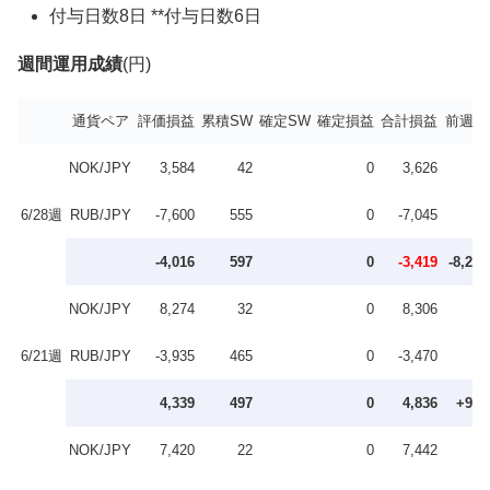
付与日数8日 **付与日数6日
週間運用成績
(円)
通貨ペア
評価損益
累積SW
確定SW
確定損益
合計損益
前週比
NOK/JPY
3,584
42
0
3,626
6/28週
RUB/JPY
-7,600
555
0
-7,045
-4,016
597
0
-3,419
-8,255
NOK/JPY
8,274
32
0
8,306
6/21週
RUB/JPY
-3,935
465
0
-3,470
4,339
497
0
4,836
+984
NOK/JPY
7,420
22
0
7,442