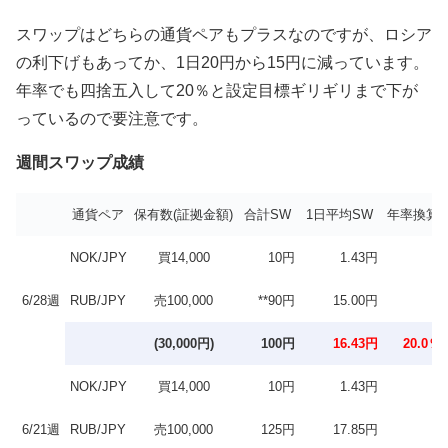
スワップはどちらの通貨ペアもプラスなのですが、ロシア
の利下げもあってか、1日20円から15円に減っています。
年率でも四捨五入して20％と設定目標ギリギリまで下が
っているので要注意です。
週間スワップ成績
通貨ペア
保有数(証拠金額)
合計SW
1日平均SW
年率換算
NOK/JPY
買14,000
10円
1.43円
6/28週
RUB/JPY
売100,000
**90円
15.00円
(30,000円)
100円
16.43円
20.0％
NOK/JPY
買14,000
10円
1.43円
6/21週
RUB/JPY
売100,000
125円
17.85円