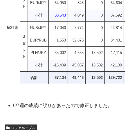
EUR/JPY
64,950
-346
0
64,604
ト
小計
83,543
4,049
0
87,592
5/31週
RUB/JPY
17,040
7,774
0
24,814
B
EUR/RUB
1,553
32,878
0
34,431
セ
ッ
PLN/JPY
-35,002
4,385
13,502
-17,115
ト
小計
-16,409
45,037
13,502
42,130
+2
合計
67,134
49,446
13,502
129,722
+2
6/7週の成績に誤りがあったので修正しました。
ロシアルーブル