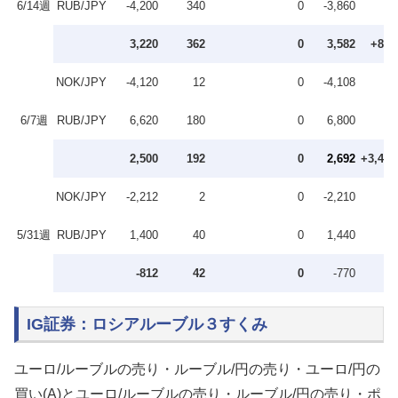
6/14週
RUB/JPY
-4,200
340
0
-3,860
3,220
362
0
3,582
+890
NOK/JPY
-4,120
12
0
-4,108
6/7週
RUB/JPY
6,620
180
0
6,800
2,500
192
0
2,692
+3,462
NOK/JPY
-2,212
2
0
-2,210
5/31週
RUB/JPY
1,400
40
0
1,440
-812
42
0
-770
—
IG証券：ロシアルーブル３すくみ
ユーロ/ルーブルの売り・ルーブル/円の売り・ユーロ/円の
買い(A)とユーロ/ルーブルの売り・ルーブル/円の売り・ポ