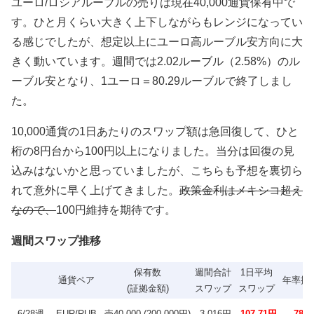
ユーロ/ロシアルーブルの売りは現在40,000通貨保有中で
す。ひと月くらい大きく上下しながらもレンジになってい
る感じでしたが、想定以上にユーロ高ルーブル安方向に大
きく動いています。週間では2.02ルーブル（2.58%）のル
ーブル安となり、1ユーロ＝80.29ルーブルで終了しまし
た。
10,000通貨の1日あたりのスワップ額は急回復して、ひと
桁の8円台から100円以上になりました。当分は回復の見
込みはないかと思っていましたが、こちらも予想を裏切ら
れて意外に早く上げてきました。
政策金利はメキシコ超え
なので、
100円維持を期待です。
週間スワップ推移
保有数
週間合計
1日平均
通貨ペア
年率換
(証拠金額)
スワップ
スワップ
6/28週
EUR/RUB
売40,000 (200,000円)
3,016円
107.71円
78.