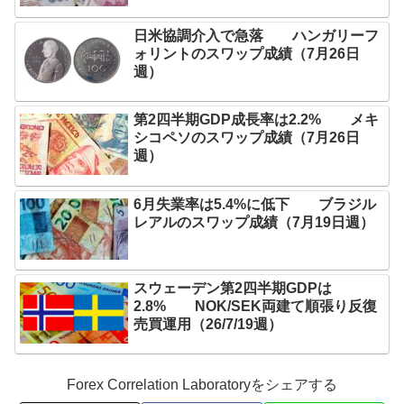
日米協調介入で急落 ハンガリーフ
ォリントのスワップ成績（7月26日
週）
第2四半期GDP成長率は2.2% メキ
シコペソのスワップ成績（7月26日
週）
6月失業率は5.4%に低下 ブラジル
レアルのスワップ成績（7月19日週）
スウェーデン第2四半期GDPは
2.8% NOK/SEK両建て順張り反復
売買運用（26/7/19週）
Forex Correlation Laboratoryをシェアする