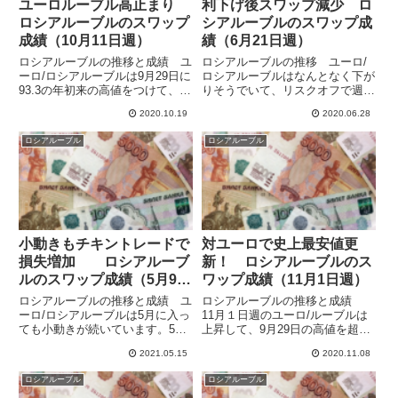
ユーロルーブル高止まり
利下げ後スワップ減少 ロ
ロシアルーブルのスワップ
シアルーブルのスワップ成
成績（10月11日週）
績（6月21日週）
ロシアルーブルの推移と成績 ユ
ロシアルーブルの推移 ユーロ/
ーロ/ロシアルーブルは9月29日に
ロシアルーブルはなんとなく下が
93.3の年初来の高値をつけて、
りそうでいて、リスクオフで週末
2016年1月の高値の93.5にほぼ並
にかけては上がってしまい、ユー
2020.10.19
2020.06.28
んだのちに反落しています。期待
ロ高ルーブル安で終えています。
した通り下値の抵抗線を前週末に
ノルウェークローネ/ルーブルで
ロシアルーブル
ロシアルーブル
抜けて、10月11日週の週初もユ
はクローネ安ルーブル高が続いて
ーロ安・ルーブ...
いて、評価益が伸びています。
ユ...
小動きもチキントレードで
対ユーロで史上最安値更
損失増加 ロシアルーブ
新！ ロシアルーブルのス
ルのスワップ成績（5月9日
ワップ成績（11月1日週）
週）
ロシアルーブルの推移と成績 ユ
ロシアルーブルの推移と成績
ーロ/ロシアルーブルは5月に入っ
11月１日週のユーロ/ルーブルは
ても小動きが続いています。5月
上昇して、9月29日の高値を超
9日週も90.0を挟んでの狭い動き
え、４年以上前の2016年1月の高
2021.05.15
2020.11.08
となっていて、90をギリギリ下
値の93.5も突破して、11月2日に
回って89.87で終了しています。
史上最高値（＝対ユーロのルーブ
ロシアルーブル
ロシアルーブル
週間ではわずかに0.16のユーロ高
ル最安値）をつけました。週末に