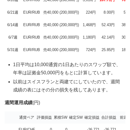
6/21週
EUR/RUB
売40,000 (200,000円)
224円
8.00円
5.
6/14週
EUR/RUB
売40,000 (200,000円)
1,468円
52.43円
38.
6/7週
EUR/RUB
売40,000 (200,000円)
1,180円
42.14円
30.
5/31週
EUR/RUB
売40,000 (200,000円)
724円
25.85円
18.
1日平均は10,000通貨の1日あたりのスワップ額で、
年率は証拠金50,000円をもとに計算しています。
以前はスイスフランと両建てにしていたので、週間
成績の表にはその分の損失を残してあります。
週間運用成績
(円)
通貨ペア
評価損益
累積SW
確定SW
確定損益
合計損益
前週
EUR/CHF
0
0
-26,771
-26,771