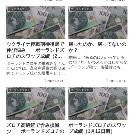
日には10月前回安値の4.45に並び
す。元々はユーロ/ズロチの変動
ましたが、その後押し戻されて
が小さく、スワップ運用向きとい
チェココルナ
ポーランドズロチ
11月22日週は4.49で終了してい
うことでポートフォリオに入れて
ます。月末で小さな...
います。ポーランドがウクライ
ナ...
ウクライナ停戦期待後退で
戻ったのか、戻ってないの
伸び悩み ポーランドズ
か？
ロチのスワップ成績（2月9
昨晩は、“来るのはわかっている
日週）
のだけど、いつ来るかはわからな
ポーランドズロチの推移みなさん
い”トランプ砲で、各通貨とも対
こんにちは。高金利通貨の長期保
円ではかなり上昇したようです
有でスワップ狙いの運用をしてい
が、ユーロ/ズロチはおとといよ
ます。 中欧通貨のポーランドズ
りズロチ安のままです。実はこっ
2025.02.21
2019.08.14
ロチとチェココルナは対ユーロで
そり4.33で売りポジを建てて、そ
とくに変動が小さく、新興国の高
ポーランドズロチ
ポーランドズロチ
の後4.34越えとかまで行っ...
金利通貨と比較してかなり安定し
ています。ポーランドは23年1...
ズロチ高継続で含み損減
ポーランドズロチのスワッ
少 ポーランドズロチの
プ成績（1月12日週）