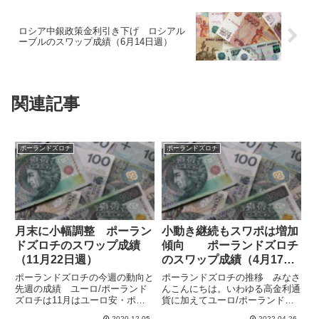
ロシア中銀政策金利引き下げ ロシアル
ーブルのスワップ成績（6月14日週）
関連記事
ポーランドズロチ
ポーランドズロチ
月末に小幅調整 ポーラン
小動き継続もスワポは増加
ドズロチのスワップ成績
傾向 ポーランドズロチ
（11月22日週）
のスワップ成績（4月17日
週）
ポーランドズロチの今週の動向と
ポーランドズロチの推移 みなさ
先週の成績 ユーロ/ポーランド
んこんにちは。いわゆる高金利通
ズロチは11月はユーロ安・ポー
貨に加えてユーロ/ポーランドズ
ランドズロチ高となり、11月25
ロチでもスワップ運用をしていま
2020.12.05
2022.04.26