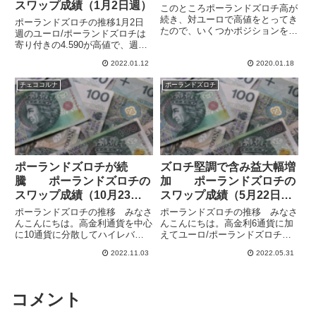
スワップ成績（1月2日週）
このところポーランドズロチ高が
続き、対ユーロで高値をとってき
ポーランドズロチの推移1月2日
たので、いくつかポジションを決
週のユーロ/ポーランドズロチは
済しました。成績はポジションご
寄り付きの4.590が高値で、週を
とにそれぞれでしたが、どれもな
通してユーロ安ズロチ高となっ
かなかのパフォーマンスだったと
2022.01.12
2020.01.18
て、4.540まで下落しました。9日
思います。結果は【ポーランドズ
週に入ってもズロチ高が継続して
チェココルナ
ポーランドズロチ
ロチ利確】に記録してありま
一時は4.528まで下げています。4
す。...
日のポーランド中...
ポーランドズロチが続
ズロチ堅調で含み益大幅増
騰 ポーランドズロチの
加 ポーランドズロチの
スワップ成績（10月23日
スワップ成績（5月22日
週）
週）
ポーランドズロチの推移 みなさ
ポーランドズロチの推移 みなさ
んこんにちは。高金利通貨を中心
んこんにちは。高金利6通貨に加
に10通貨に分散してハイレバレ
えてユーロ/ポーランドズロチで
ッジでスワップ運用をしていま
もスワップ運用をしています。ポ
2022.11.03
2022.05.31
す。金利が高めで変動の少ない中
ーランドの政策金利は5.25%とな
欧通貨がスワップ運用に向いてい
っていて、スワポの収益率も高く
ると考えて、スワップ運用の中心
なっています。5月22日週のユー
としています。ユーロ/ポーラン
ロ/ズロチは始値の4.6...
コメント
ド...