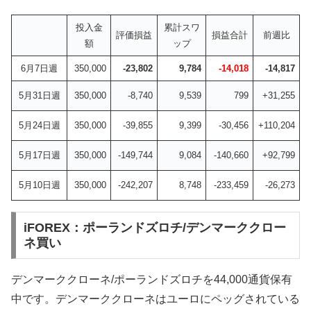
投入金
累計スワ
評価損益
損益合計
前週比
額
ップ
6月7日週
350,000
-23,802
9,784
-14,018
-14,817
5月31日週
350,000
-8,740
9,539
799
+31,255
5月24日週
350,000
-39,855
9,399
-30,456
+110,204
5月17日週
350,000
-149,744
9,084
-140,660
+92,799
5月10日週
350,000
-242,207
8,748
-233,459
-26,273
iFOREX：ポーランドズロチ/デンマーククロー
ネ買い
デンマーククローネ/ポーランドズロチを44,000通貨保有
中です。デンマーククローネはユーロにペッグされている