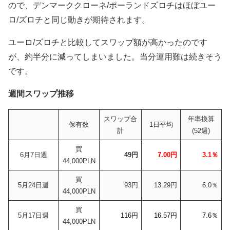
ので、
デンマーククローネ/ポーランドズロチ
はほぼユー
ロ/ズロチと同じ動きが期待されます。
ユーロ/ズロチと比較してスワップ額が高かったのです
が、約半分に減ってしまいました。当分運用難は続きそう
です。
週間スワップ推移
スワップ合
年率換算
保有数
1日平均
計
(52週)
買
6月7日週
49円
7.00円
3.1％
44,000PLN
買
5月24日週
93円
13.29円
6.0％
44,000PLN
買
5月17日週
116円
16.57円
7.6％
44,000PLN