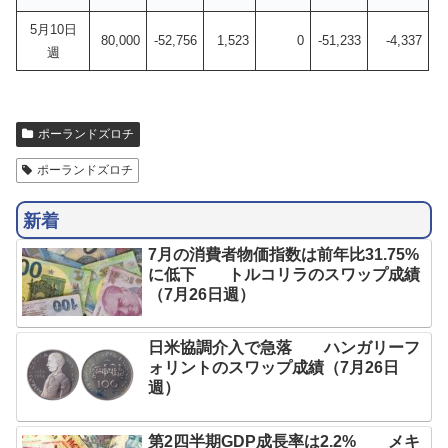
5月10日
80,000
-52,756
1,523
0
-51,233
-4,337
週
ポーランドズロチ
ポーランドズロチ
新着
7月の消費者物価指数は前年比31.75%
に低下 トルコリラのスワップ成績
（7月26日週）
日米協調介入で急落 ハンガリーフ
ォリントのスワップ成績（7月26日
週）
第2四半期GDP成長率は2.2% メキ