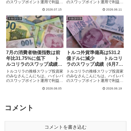
のスワップポイント運用で利益を
のスワップポイント運用で利益を
あげていけるか検証しています。
あげていけるか検証しています。
2026.07.15
2026.06.11
トルコリラからは1年ほど遠ざか
トルコリラからは長いこと遠ざか
っていましたが、政府・日銀の為
っていましたが、政府・日銀の為
トルコリラ
トルコリラ
替介入で下げたところで久しぶり
替介入で下げたところで久しぶり
に参入しています。リスク軽減
に参入しています。どうも自分
の...
の...
7月の消費者物価指数は前
トルコ外貨準備高は531.2
年比31.75%に低下 ト
億ドルに減少 トルコリ
ルコリラのスワップ成績
ラのスワップ成績（6月7日
（7月26日週）
週）
トルコリラの推移スワップ投資家
トルコリラの推移スワップ投資家
のみなさんこんにちは。ハイレバ
のみなさんこんにちは。ハイレバ
のスワップポイント運用で利益を
のスワップポイント運用で利益を
あげていけるか検証しています。
あげていけるか検証しています。
2026.08.05
2026.06.19
トルコリラからは1年ほど遠ざか
トルコリラからは長いこと遠ざか
っていましたが、政府・日銀の為
っていましたが、政府・日銀の為
替介入で下げたところで久しぶり
替介入で下げたところで久しぶり
に参入しています。リスク軽減
に参入しています。どうも自分
コメント
の...
の...
コメントを書き込む