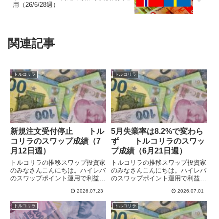
用（26/6/28週）
関連記事
トルコリラ
トルコリラ
新規注文受付停止 トル
5月失業率は8.2%で変わら
コリラのスワップ成績（7
ず トルコリラのスワッ
月12日週）
プ成績（6月21日週）
トルコリラの推移スワップ投資家
トルコリラの推移スワップ投資家
のみなさんこんにちは。ハイレバ
のみなさんこんにちは。ハイレバ
のスワップポイント運用で利益を
のスワップポイント運用で利益を
あげていけるか検証しています。
あげていけるか検証しています。
2026.07.23
2026.07.01
トルコリラからは1年ほど遠ざか
トルコリラからは1年ほど遠ざか
っていましたが、政府・日銀の為
っていましたが、政府・日銀の為
トルコリラ
トルコリラ
替介入で下げたところで久しぶり
替介入で下げたところで久しぶり
に参入しています。リスク軽減
に参入しています。いつも通り