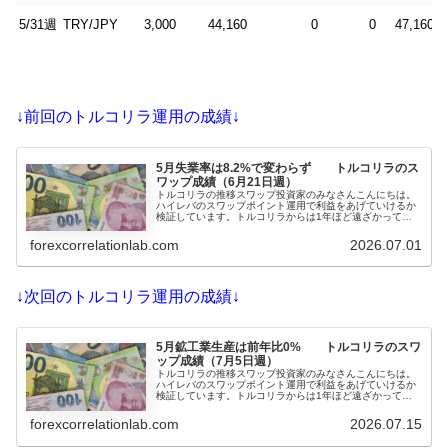
5/31週
TRY/JPY
3,000
44,160
0
0
47,160
↓前回のトルコリラ運用の成績↓
5月失業率は8.2%で変わらず トルコリラのス
ワップ成績（6月21日週）
トルコリラの推移スワップ投資家のみなさんこんにちは。
ハイレバのスワップポイント運用で利益をあげていけるか
検証しています。トルコリラからは1年ほど遠ざかってい
ましたが、政府・日銀の為替介入で下げたところで久しぶ
りに参入しています。いつも通り早めにポジを増やして、
forexcorrelationlab.com
2026.07.01
できるだけレバを上げていく予定です。6月30日発表の5月
の失...
↓次回のトルコリラ運用の成績↓
5月鉱工業生産は前年比0% トルコリラのスワ
ップ成績（7月5日週）
トルコリラの推移スワップ投資家のみなさんこんにちは。
ハイレバのスワップポイント運用で利益をあげていけるか
検証しています。トルコリラからは1年ほど遠ざかってい
ましたが、政府・日銀の為替介入で下げたところで久しぶ
りに参入しています。リスク軽減のためスワポが貯まった
forexcorrelationlab.com
2026.07.15
ら早めにポジを増やして、できるだけレバを上げていく予
定です。...