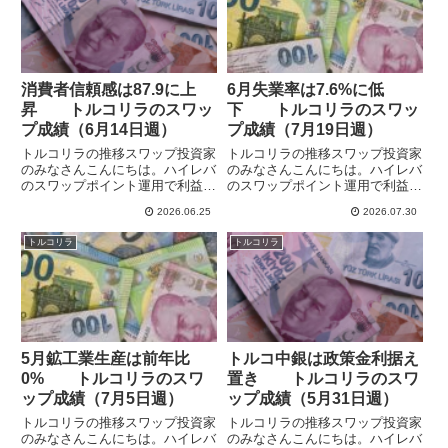
の...
早...
消費者信頼感は87.9に上
6月失業率は7.6%に低
昇 トルコリラのスワッ
下 トルコリラのスワッ
プ成績（6月14日週）
プ成績（7月19日週）
トルコリラの推移スワップ投資家
トルコリラの推移スワップ投資家
のみなさんこんにちは。ハイレバ
のみなさんこんにちは。ハイレバ
のスワップポイント運用で利益を
のスワップポイント運用で利益を
あげていけるか検証しています。
あげていけるか検証しています。
2026.06.25
2026.07.30
トルコリラからは長いこと遠ざか
トルコリラからは1年ほど遠ざか
っていましたが、政府・日銀の為
っていましたが、政府・日銀の為
トルコリラ
トルコリラ
替介入で下げたところで久しぶり
替介入で下げたところで久しぶり
に参入しています。いつも通り
に参入しています。リスク軽減
早...
の...
5月鉱工業生産は前年比
トルコ中銀は政策金利据え
0% トルコリラのスワ
置き トルコリラのスワ
ップ成績（7月5日週）
ップ成績（5月31日週）
トルコリラの推移スワップ投資家
トルコリラの推移スワップ投資家
のみなさんこんにちは。ハイレバ
のみなさんこんにちは。ハイレバ