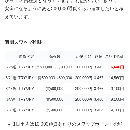
がって14倍程度となっています。利益が出ているので、
安全になるようにあと300,000通貨くらい追加したいと考
えています。
週間スワップ推移
通貨ペア
保有数
証拠金額
終値
スワポ合計
1
6/28週
TRY/JPY
買800,000→1,200,000
200,000円
3.445
16,640円
2
6/21週
TRY/JPY
買500,000→800,000
200,000円
3.467
14,560円
2
6/14週
TRY/JPY
買500,000
200,000円
3.466
9,100円
2
6/7週
TRY/JPY
買500,000
200,000円
3.460
9,100円
2
5/31週
TRY/JPY
買500,000
200,000円
3.468
9,100円
2
1日平均は10,000通貨あたりのスワップポイントの額