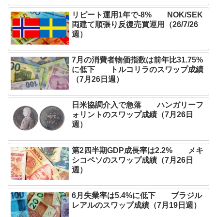
リピート運用1年で-8% NOK/SEK
両建て順張り反復売買運用（26/7/26
週）
7月の消費者物価指数は前年比31.75%
に低下 トルコリラのスワップ成績
（7月26日週）
日米協調介入で急落 ハンガリーフ
ォリントのスワップ成績（7月26日
週）
第2四半期GDP成長率は2.2% メキ
シコペソのスワップ成績（7月26日
週）
6月失業率は5.4%に低下 ブラジル
レアルのスワップ成績（7月19日週）