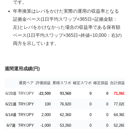
です。
年率換算はレバをかけた実際の運用の収益率となる
証拠金ベース(1日平均スワップ×365日÷証拠金額：
左)とレバをかけなかった場合の収益率である保有額
ベース(1日平均スワップ×365日÷終値÷10,000：右)の
両方を示しています。
週間運用成績(円)
通貨ペア
評価損益
累積スワポ
確定スワポ
確定損益
合計損益
6/28週
TRY/JPY
-22,500
93,560
0
0
71,060
6/21週
TRY/JPY
100
76,920
0
0
77,020
+
6/14週
TRY/JPY
2,000
62,360
0
0
64,360
+
6/7週
TRY/JPY
-1,000
53,260
0
0
52,260