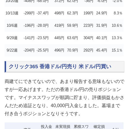
10/20週
-408円
-68.0円
372円
62.0円
-36円
-6.0円
-2.0％
10/13週
-299円
-37.4円
498円
62.3円
199円
24.9円
8.3％
10/6週
-196円
-28.0円
419円
59.9円
223円
31.9円
10.6％
9/29週
-141円
-23.5円
445円
63.6円
304円
40.1円
13.3％
9/22週
-204円
-25.5円
496円
70.9円
292円
45.4円
15.1％
クリック365 香港ドル/円売り 米ドル/円買い
両建てにできてないので、あまり報告する意味もないので
すが一応あげます。ただの香港ドル/円の売りポジション
です。マイナススワップが順調に貯まり、評価損益もかさ
んだため追証となり、40,000円入金しました。墓場まで
付き合うポジションとなりそうです。
投入金
未実現損
累積スワ
確定損