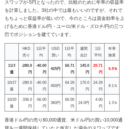
スワップが-5円となったので、比較のために年率の収益率
を計算しました。3社の中では最もいいのですが、それで
もちょっと収益率が低いので、今のところは資金効率を上
げるために香港ドル/円・ユーロ/米ドル・ズロチ/円の三つ
巴でポジションを建てています。
HKD
1日平
USD
1日平
週間
1日
年率
売り
均
買い
均
合計
平均
換算
11/3
-280.0
-40.00
60.71
145.0
20.71
425円
6.9％
週
円
円
円
円
円
10/27
-280.0
-40.00
64.29
170.0
24.29
450円
8.1％
週
円
円
円
円
円
10/20
-336.0
-56.00
60.00
4.00
360円
24.0円
1.3％
週
円
円
円
円
香港ドル/円の売り80,000通貨、米ドル/円の買い10,000通
貨を一週間保持していたと仮定した場合のスワップです。