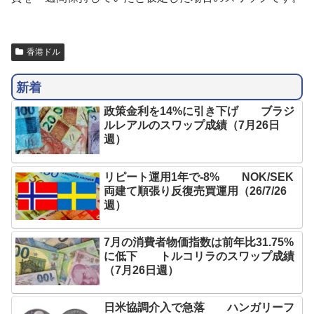
香港ドル
新着
政策金利を14%に引き下げ ブラジ
ルレアルのスワップ成績（7月26日
週）
リピート運用1年で-8% NOK/SEK
両建て順張り反復売買運用（26/7/26
週）
7月の消費者物価指数は前年比31.75%
に低下 トルコリラのスワップ成績
（7月26日週）
日米協調介入で急落 ハンガリーフ