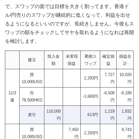
で、スワップの面では目標を大きく割ってます。香港ド
ル/円売りのスワップが継続的に低くなって、利益を出せ
るようになるといいのですが、長続きしません。今後もス
ワップの額をチェックしてサヤを取れるようになれば再開
を検討します。
投入金
未実現
累積ス
確定損
損益合
建玉
額
損益
ワップ
益
計
買
7,727
10,020
2,293円
10,000USD
円
円
11/3
売
-6,508
-8,188
-1,680円
週
78,500HKD
円
円
110,000
1,219
1,832
差引
613円
円
円
円
買
7,450
9,743
2,293円
10,000USD
円
円