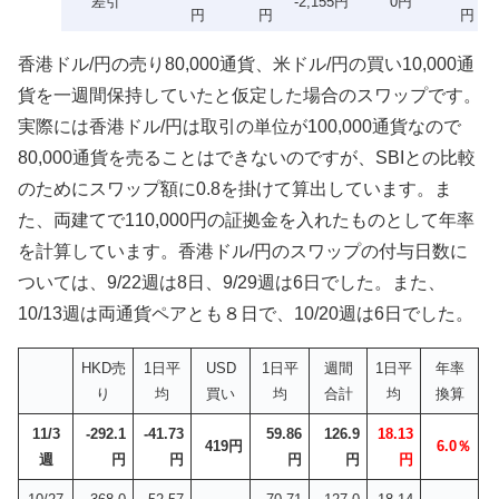
差引
-2,155円
0円
円
円
円
香港ドル/円の売り80,000通貨、米ドル/円の買い10,000通
貨を一週間保持していたと仮定した場合のスワップです。
実際には香港ドル/円は取引の単位が100,000通貨なので
80,000通貨を売ることはできないのですが、SBIとの比較
のためにスワップ額に0.8を掛けて算出しています。ま
た、両建てで110,000円の証拠金を入れたものとして年率
を計算しています。香港ドル/円のスワップの付与日数に
ついては、9/22週は8日、9/29週は6日でした。また、
10/13週は両通貨ペアとも８日で、10/20週は6日でした。
HKD売
1日平
USD
1日平
週間
1日平
年率
り
均
買い
均
合計
均
換算
11/3
-292.1
-41.73
59.86
126.9
18.13
419円
6.0％
週
円
円
円
円
円