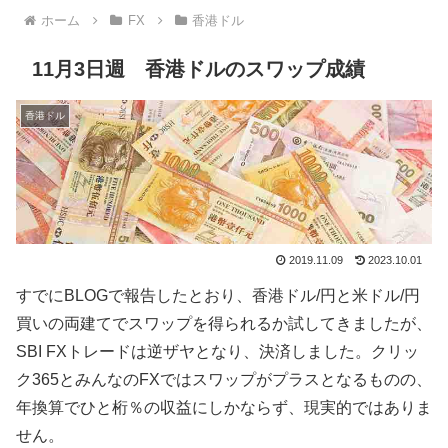
ホーム
FX
香港ドル
11月3日週 香港ドルのスワップ成績
香港ドル
2019.11.09
2023.10.01
すでにBLOGで報告したとおり、香港ドル/円と米ドル/円
買いの両建てでスワップを得られるか試してきましたが、
SBI FXトレードは逆ザヤとなり、決済しました。クリッ
ク365とみんなのFXではスワップがプラスとなるものの、
年換算でひと桁％の収益にしかならず、現実的ではありま
せん。