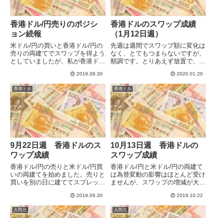
香港ドル/円売りのポジシ
香港ドルのスワップ成績
ョン続報
（1月12日週）
米ドル/円の買いと香港ドル/円の
先週は週間でスワップ額に変化は
売りの両建てでスワップを得よう
なく、とてもつまらないですが、
としていましたが、私が香港ド
順調です。とりあえず放置で、こ
ル/円売りのポジションを建てる
のままいけば年50％を超えるほ
2019.08.30
2020.01.20
と、すぐに香港ドルは上昇しスワ
どです。過去の収益率は、建玉の
ップはマイナスになりました。ま
数が変わっているため変化してい
香港ドル
香港ドル
たダメポジを建ててしまいまし
ますが、1セットに付与される1
た。ダメポジのコレクションが増
日のスワップの額はほとんど変
え...
わ...
9月22日週 香港ドルのス
10月13日週 香港ドルの
ワップ成績
スワップ成績
香港ドル/円の売りと米ドル/円買
香港ドル/円と米ドル/円の両建て
いの両建てを始めました。売りと
は為替変動の影響はほとんど受け
買いを別の日に建ててスプレッド
ませんが、スワップの増減が大き
分以上に差益ができました。スワ
くその点では不安定です。SBI
2019.09.30
2019.10.22
ップの合計はちょうどプラスマイ
FXトレードとクリック365で比較
ナスゼロです。週の途中でポジシ
しています。クリック365は年換
人民元
人民元
ョンを建てたので、週間スワップ
算で収益率19％近くになるにも