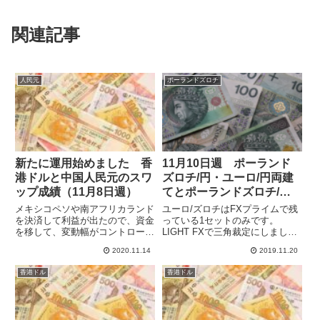
関連記事
人民元
ポーランドズロチ
新たに運用始めました 香
11月10日週 ポーランド
港ドルと中国人民元のスワ
ズロチ/円・ユーロ/円両建
ップ成績（11月8日週）
てとポーランドズロチ/
円・香港ドル/円・ユーロ/
メキシコペソや南アフリカランド
ユーロ/ズロチはFXプライムで残
米ドルの三角裁定のスワッ
を決済して利益が出たので、資金
っている1セットのみです。
を移して、変動幅がコントロール
LIGHT FXで三角裁定にしました
プ成績
されていて安定している中華系通
が、ユーロ/ドルのスワップが下
2020.11.14
2019.11.20
貨ペアでの運用を始ました。人民
がったため、あまり収益が上がっ
元/円は取引できるアジアの通貨
てません。収益率から見れば、円
香港ドル
香港ドル
の中ではインドルピーの次に金利
を挟まないで直接ユーロ/ズロチ
が高く、対円でも動きが小さく
を取引した方が有利です。F...
な...