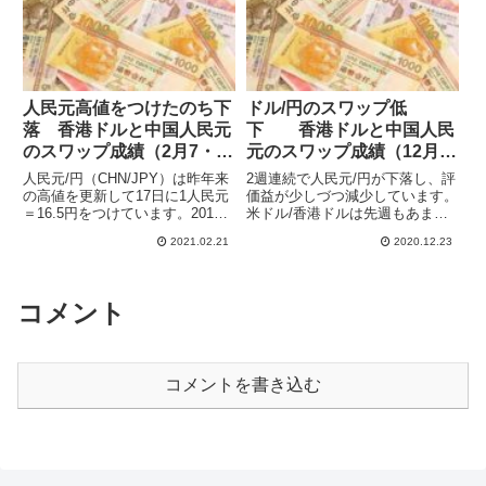
額は実際に獲得した額ではあり...
関わらず、うまく米ド...
人民元高値をつけたのち下
ドル/円のスワップ低
落 香港ドルと中国人民元
下 香港ドルと中国人民
のスワップ成績（2月7・
元のスワップ成績（12月
14日週）
13日週）
人民元/円（CHN/JPY）は昨年来
2週連続で人民元/円が下落し、評
の高値を更新して17日に1人民元
価益が少しづつ減少しています。
＝16.5円をつけています。2019
米ドル/香港ドルは先週もあまり
年5月以来の高値ですが、その後
変化はありませんでした。為替変
2021.02.21
2020.12.23
は下落しています。もう少し上下
動の影響を抑えつつ、少額ながら
すると売り買いできるのですが、
も確実にスワップを稼いでいま
上昇しっぱなしで、新たなポジシ
す。運用開始以来の損益の合計は
ョンを建てられず...
前週比-5,787円の+55,...
コメント
コメントを書き込む