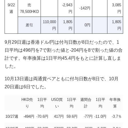
9/22
売
-2,943
3,085
-142円
週
78,500HKD
円
円
110,000
1,805
1,805
差引
0円
円
円
円
9月29日週は香港ドル/円は付与日数が8日だったので、1
日平均は496円を7で割った値と-204円を8で割った値の合
計です。年率換算は1日平均45.4円をもとに計算し直しま
した。
10月13日週は両通貨ペアともに付与日数が8日で、10月
20日週は6日でした。
HKD売
1日平
USD買
1日平
週間合
1日平
年率換
り
均
い
均
計
均
算
10/27週
-494円
-70.6円
417円
59.6円
-77円
-11.0円
-3.7％