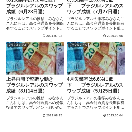
ブラジルレアルのスワップ
下 ブラジルレアルのス
成績（6月23日週）
ワップ成績（7月27日週）
ブラジルレアルの推移 みなさん
ブラジルレアルの推移みなさんこ
こんにちは。高金利通貨を長期保
んにちは。高金利通貨を長期保有
有することでスワップポイント狙
することでスワップポイント狙い
いの運用をしています。ブラジル
の運用をしています。ブラジル中
2024.07.02
2025.08.06
中銀は利下げを続けていました
銀は9月から金利を引き上げてい
が、先週は10.50%に据え置くこ
ましたが、7月は据え置きで政策
ブラジルレアル
ブラジルレアル
とを決定し金融緩和サイクルをい
金利は15%となっています。残念
ったん中断しています。政策金...
ながらその間IG証券のスワポ...
上昇再開で堅調な動き
4月失業率は6.6%に低
ブラジルレアルのスワップ
下 ブラジルレアルのス
成績（8月14日週）
ワップ成績（5月25日週）
ブラジルレアルの推移 みなさん
ブラジルレアルの推移みなさんこ
こんにちは。高金利通貨への分散
んにちは。高金利通貨を長期保有
投資でスワップポイント狙いの運
することでスワップポイント狙い
用をしています。ブラジル中銀は
の運用をしています。ブラジル中
2022.08.25
2025.06.04
8月3日に政策金利を13.75に引き
銀は、利下げサイクルを終了し9
上げていて、トルコの13.0%への
月から政策金利を引き上げてい
利下げで逆転しています。スワポ
て、5月の利上げで14.75%となっ
も高めで高収益ですが...
ています。5月29日発表の...