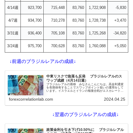
4/14週
923,700
715,448
83,760
1,722,908
-5,830
4/7週
934,700
710,278
83,760
1,728,738
+3,470
3/31週
936,400
705,108
83,760
1,725,268
-34,820
3/24週
975,700
700,628
83,760
1,760,088
+5,050
↓前週のブラジルレアルの成績↓
中東リスクで急落も反発 ブラジルレアルのス
ワップ成績（4月14日週）
ブラジルレアルの推移 みなさんこんにちは。高金利通貨
を長期保有することでスワップポイント狙いの運用をして
います。イスラエルとイランの報復合戦がエスカレートし
そうで緊張が高まりましたが、だいぶ和らいできている印
象です。中東懸念でリスクオフなのに、メキシコペソやブ
forexcorrelationlab.com
2024.04.25
ラジルレアルが下がっているのはちょっと解せないです
が、米指標...
↓翌週のブラジルレアルの成績↓
政策金利を引き下げ10.50%に ブラジルレアル