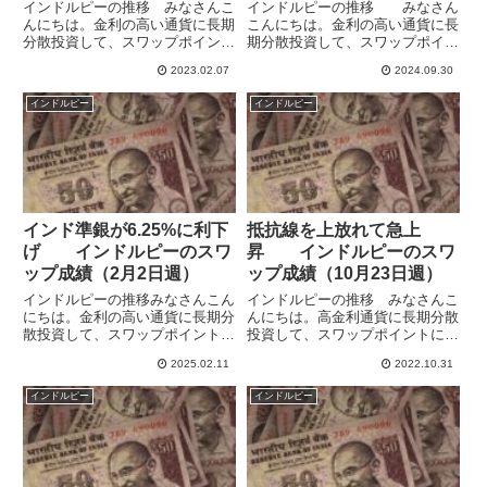
（9月22日週）
インドルピーの推移 みなさんこ
インドルピーの推移 みなさん
んにちは。金利の高い通貨に長期
こんにちは。金利の高い通貨に長
分散投資して、スワップポイント
期分散投資して、スワップポイン
による収益獲得を目指していま
トによる収益獲得を目指していま
2023.02.07
2024.09.30
す。米ドル・メキシコペソ・南ア
す。自身の記録としてブログで毎
フリカランド・トルコリラ・ブラ
週運用の報告をしています。イン
インドルピー
インドルピー
ジルレアル・インドルピー・ポー
ドルピーはドルに緩くペッグして
ランドズロチ・チェココルナ・ハ
いて、両通貨はとても似た動き
ン...
を...
インド準銀が6.25%に利下
抵抗線を上放れて急上
げ インドルピーのスワ
昇 インドルピーのスワ
ップ成績（2月2日週）
ップ成績（10月23日週）
インドルピーの推移みなさんこん
インドルピーの推移 みなさんこ
にちは。金利の高い通貨に長期分
んにちは。高金利通貨に長期分散
散投資して、スワップポイントに
投資して、スワップポイントによ
よる収益獲得を目指しています。
る収益獲得を目指しています。米
2025.02.11
2022.10.31
毎週自身の記録もかねてブログで
ドル・英ポンド・メキシコペソ・
毎週運用の報告をしています。イ
南アフリカランド・トルコリラ・
インドルピー
インドルピー
ンドルピーはドルと連動してい
ブラジルレアル・インドルピー・
て、両通貨はとても似た動きをし
ポーランドズロチ・チェココル
ま...
ナ...