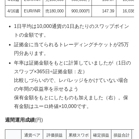
4/16週
EUR/INR
売180,000
900,000円
147.39
16,038円
1日平均は10,000通貨の1日あたりのスワップポイン
トの金額です。
証拠金に当てられるトレーディングチケットが25万
円分あります。
年率は証拠金額をもとに計算していましたが（1日の
スワップ×365日÷証拠金額：左）
比較しづらいので、レバレッジをかけていない場合
の年間の収益率を示せるよう
保有金額をもとにしたものも加えました（右）。保
有金額はユーロ終値×10,000です。
週間運用成績
(円)
通貨ペア
評価損益
累積スワポ
確定損益
損益合計