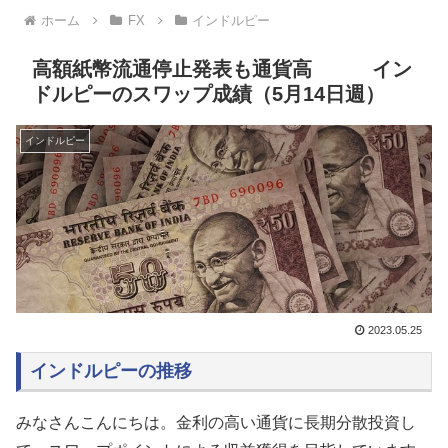
ホーム
FX
インドルピー
高額紙幣流通停止発表も通貨高 イン
ドルピーのスワップ成績（5月14日週）
インドルピー
2023.05.25
インドルピーの推移
みなさんこんにちは。金利の高い通貨に長期分散投資し