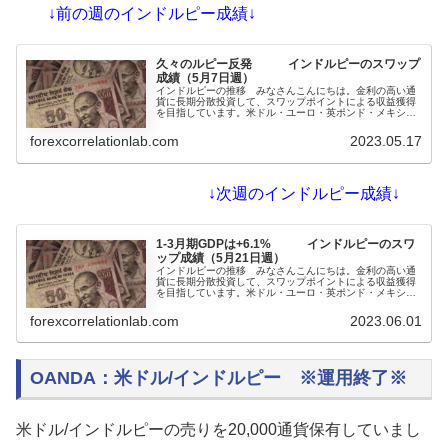
↓前の週のインドルピー成績↓
久々のルピー反発 インドルピーのスワップ
成績（5月7日週）
インドルピーの推移 みなさんこんにちは。金利の高い通
貨に長期分散投資して、スワップポイントによる収益獲得
を目指しています。米ドル・ユーロ・英ポンド・メキシコ
ペソ・トルコリラ・ブラジルレアル・インドルピー・ポー
ランドズロチ・チェココルナ・ハンガリーフォリントの10
forexcorrelationlab.com
2023.05.17
通貨で運用しています。ユーロ/南アフリカランドは損切り
撤退...
↓次週のインドルピー成績↓
1-3月期GDPは+6.1% インドルピーのスワ
ップ成績（5月21日週）
インドルピーの推移 みなさんこんにちは。金利の高い通
貨に長期分散投資して、スワップポイントによる収益獲得
を目指しています。米ドル・ユーロ・英ポンド・メキシコ
ペソ・トルコリラ・ブラジルレアル・インドルピー・ポー
ランドズロチ・チェココルナ・ハンガリーフォリントの10
forexcorrelationlab.com
2023.06.01
通貨で運用しています。ユーロ/インドルピーはユーロ/米
ドル...
OANDA：米ドル/インドルピー ※運用終了※
米ドル/インドルピーの売りを20,000通貨保有していまし