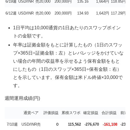
6/19週
USD/INR
売20,000
200,000円
135.16
1,664円
118.85円
4
6/12週
USD/INR
売20,000
200,000円
134.93
1,642円
117.29円
4
1日平均は10,000通貨の1日あたりのスワップポイン
トの金額です。
年率は証拠金額をもとに計算したもの（1日のスワッ
プ×365日÷証拠金額：左）とレバレッジをかけていな
い場合の年間の収益率を示せるよう保有金額をもと
にしたもの（1日のスワップ×365日÷保有金額：右）
とを示しています。保有金額は米ドル終値×10,000で
す。
週間運用成績(円)
通貨ペア
評価損益
累積スワポ
確定損益
合計損益
前週
7/10週
USD/INR売
０
115,562
-276,670
-161,108
-23,1