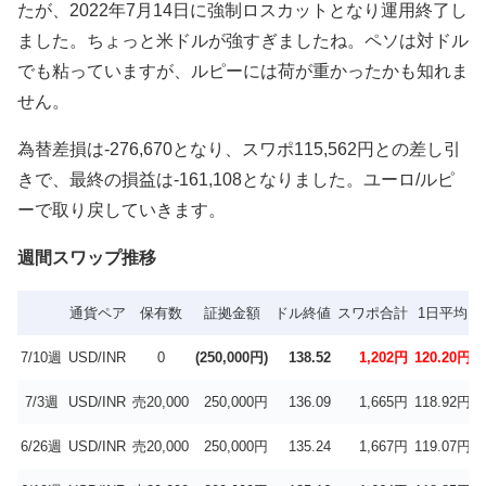
たが、2022年7月14日に強制ロスカットとなり運用終了し
ました。ちょっと米ドルが強すぎましたね。ペソは対ドル
でも粘っていますが、ルピーには荷が重かったかも知れま
せん。
為替差損は-276,670となり、スワポ115,562円との差し引
きで、最終の損益は-161,108となりました。ユーロ/ルピ
ーで取り戻していきます。
週間スワップ推移
通貨ペア
保有数
証拠金額
ドル終値
スワポ合計
1日平均
7/10週
USD/INR
0
(250,000円)
138.52
1,202円
120.20円
3
7/3週
USD/INR
売20,000
250,000円
136.09
1,665円
118.92円
3
6/26週
USD/INR
売20,000
250,000円
135.24
1,667円
119.07円
3