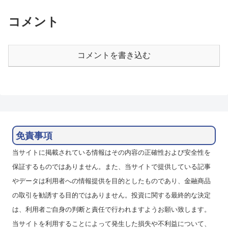
もらえるスワポはそこそこです
ル・インドルピー・ポーランドズ
が、為替介入をしているようで米
ロチ・チェココルナ・ハンガリー
コメント
ド...
フォ...
コメントを書き込む
免責事項
当サイトに掲載されている情報はその内容の正確性および安全性を
保証するものではありません。また、当サイトで提供している記事
やデータは利用者への情報提供を目的としたものであり、金融商品
の取引を勧誘する目的ではありません。投資に関する最終的な決定
は、利用者ご自身の判断と責任で行われますようお願い致します。
当サイトを利用することによって発生した損失や不利益について、