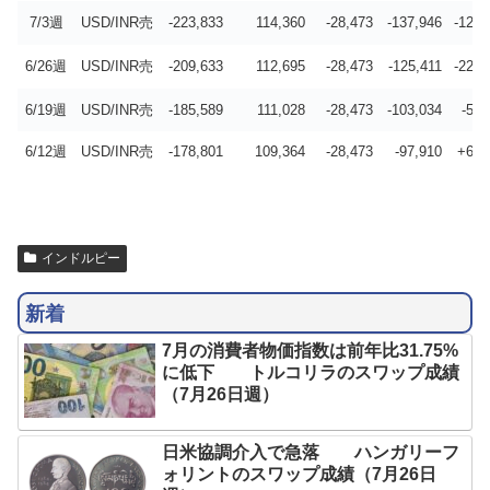
7/3週
USD/INR売
-223,833
114,360
-28,473
-137,946
-12,5
6/26週
USD/INR売
-209,633
112,695
-28,473
-125,411
-22,3
6/19週
USD/INR売
-185,589
111,028
-28,473
-103,034
-5,1
6/12週
USD/INR売
-178,801
109,364
-28,473
-97,910
+6,4
インドルピー
新着
7月の消費者物価指数は前年比31.75%
に低下 トルコリラのスワップ成績
（7月26日週）
日米協調介入で急落 ハンガリーフ
ォリントのスワップ成績（7月26日