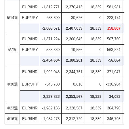
EUR/INR
-1,812,771
2,376,413
18,339
581,981
5/14週
EUR/JPY
-253,800
30,626
0
-223,174
-2,066,571
2,407,039
18,339
358,807
+4
EUR/INR
-1,871,224
2,360,645
18,339
507,760
5/7週
EUR/JPY
-583,380
19,556
0
-563,824
-2,454,604
2,380,201
18,339
-56,064
EUR/INR
-1,992,043
2,344,751
18,339
371,047
4/30週
EUR/JPY
-345,780
8,816
0
-336,964
-
-2,337,823
2,353,567
18,339
34,083
-
4/23週
EUR/INR
-1,982,136
2,328,587
18,339
364,790
+
4/16週
EUR/INR
-1,984,273
2,312,729
18,339
346,795
+