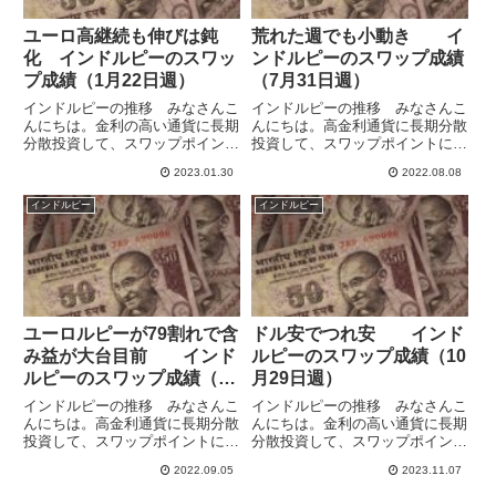
ユーロ高継続も伸びは鈍
荒れた週でも小動き イ
化 インドルピーのスワッ
ンドルピーのスワップ成績
プ成績（1月22日週）
（7月31日週）
インドルピーの推移 みなさんこ
インドルピーの推移 みなさんこ
んにちは。金利の高い通貨に長期
んにちは。高金利通貨に長期分散
分散投資して、スワップポイント
投資して、スワップポイントによ
による収益獲得を目指していま
る収益獲得を目指しています。ユ
2023.01.30
2022.08.08
す。米ドル・メキシコペソ・南ア
ーロ/インドルピーはスワポは少
フリカランド・トルコリラ・ブラ
なめですが、比較的ボラティリテ
インドルピー
インドルピー
ジルレアル・インドルピー・ポー
ィ低めとなっているので、スワポ
ランドズロチ・チェココルナ・ハ
運用向きと考えています。イン
ン...
ド...
ユーロルピーが79割れで含
ドル安でつれ安 インド
み益が大台目前 インド
ルピーのスワップ成績（10
ルピーのスワップ成績（8
月29日週）
月28日週）
インドルピーの推移 みなさんこ
インドルピーの推移 みなさんこ
んにちは。高金利通貨に長期分散
んにちは。金利の高い通貨に長期
投資して、スワップポイントによ
分散投資して、スワップポイント
る収益獲得を目指しています。ユ
による収益獲得を目指していま
2022.09.05
2023.11.07
ーロ/インドルピーは分散に有効
す。米ドル・ユーロ・メキシコペ
と考えて多めに保有しています。
ソ・トルコリラ・ブラジルレア