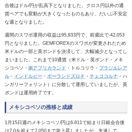
合後はドル/円が乱高下となりました。クロス円以外の通
貨ペアでも変動が大きくなったものもあり、だいぶ不安定
な週となりました。
週間のスワポ運用の収益は95,933円で、前週比で-42,053
円となりました。GEMFOREXのスワポが変更されたため
米ドルの一部と英ポンドを決済して、大幅減少となってし
まいました。これまで10通貨（米ドル・英ポンド・メキ
シコペソ・
南アフリカランド
・トルコリラ・
ブラジルレア
ル
・
インドルピー
・
ポーランドズロチ
・
チェココルナ
・ハ
ンガリーフォリント）に分散して運用していましたが、英
ポンドは運用終了です。
メキシコペソの推移と成績
1月15日週のメキシコペソ/円は6.811で始まり日銀会合後
は7.0を超えて7.050まで急上昇しましたが、失速して