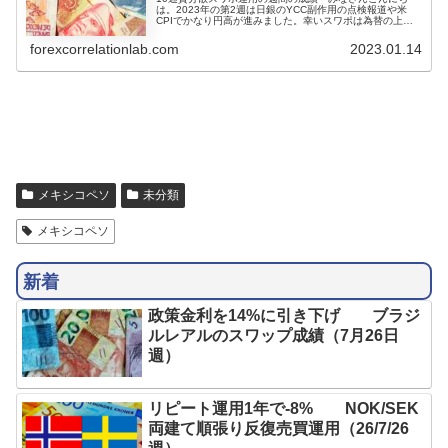
は。2023年の第2週は日銀のYCC副作用の点検報道や米
CPIでかなり円高が進みました。幸いスワポは為替の上下
にあまり左右されることなく安定していて、週間のスワポ
運用の収益は137,986円となり、前週比で+2,286円と少し
forexcorrelationlab.com
2023.01.14
だけ増加しました。今年も10通貨（米ドル・...
メキシコペソ
未分類
メキシコペソ
新着
政策金利を14%に引き下げ ブラジ
ルレアルのスワップ成績（7月26日
週）
リピート運用1年で-8% NOK/SEK
両建て順張り反復売買運用（26/7/26