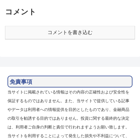
フォリント）でスワップポイント
す。レンジ内で動くと予想してい
運用をしています。ハイレバで高
たのですが、上値の...
コメント
収益...
コメントを書き込む
免責事項
当サイトに掲載されている情報はその内容の正確性および安全性を
保証するものではありません。また、当サイトで提供している記事
やデータは利用者への情報提供を目的としたものであり、金融商品
の取引を勧誘する目的ではありません。投資に関する最終的な決定
は、利用者ご自身の判断と責任で行われますようお願い致します。
当サイトを利用することによって発生した損失や不利益について、