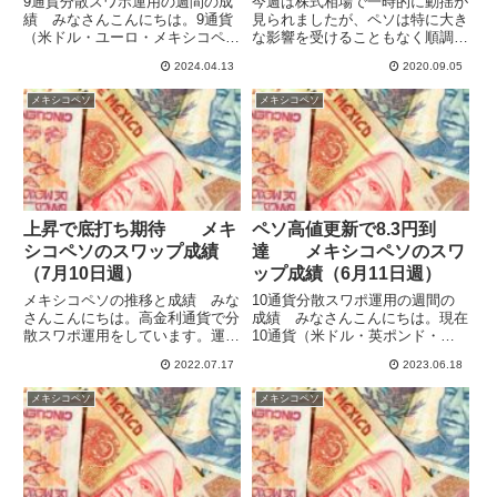
9通貨分散スワポ運用の週間の成
今週は株式相場で一時的に動揺が
績 みなさんこんにちは。9通貨
見られましたが、ペソは特に大き
（米ドル・ユーロ・メキシコペ
な影響を受けることもなく順調に
ソ・トルコリラ・ブラジルレア
値を伸ばしています。ドル/ペソ
2024.04.13
2020.09.05
ル・インドルピー・ポーランドズ
は6/9の安値の21.46到達も間近の
ロチ・チェココルナ・ハンガリー
21.53で週を終えています。長期
メキシコペソ
メキシコペソ
フォリント）でスワップポイント
で見ると、コロナショックでペソ
運用をしています。ハイレバで高
は暴落しましたが、...
収益...
上昇で底打ち期待 メキ
ペソ高値更新で8.3円到
シコペソのスワップ成績
達 メキシコペソのスワ
（7月10日週）
ップ成績（6月11日週）
メキシコペソの推移と成績 みな
10通貨分散スワポ運用の週間の
さんこんにちは。高金利通貨で分
成績 みなさんこんにちは。現在
散スワポ運用をしています。運用
10通貨（米ドル・英ポンド・ユ
中の8通貨ペア合計の今週のスワ
ーロ・メキシコペソ・トルコリ
2022.07.17
2023.06.18
ポ収益は113,204円で、先週の
ラ・ブラジルレアル・インドルピ
107,643円から増加して11万円台
ー・ポーランドズロチ・チェココ
メキシコペソ
メキシコペソ
に到達しました。前の週に続いて
ルナ・ハンガリーフォリント）を
ポーランドズロチの...
スワップポイント目的で保有して
い...