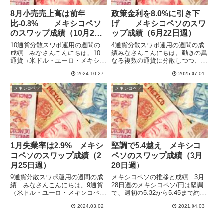
8月小売売上高は前年
政策金利を8.0%に引き下
比-0.8% メキシコペソ
げ メキシコペソのスワ
のスワップ成績（10月20
ップ成績（6月22日週）
日週）
10通貨分散スワポ運用の週間の
4通貨分散スワポ運用の週間の成
成績 みなさんこんにちは。10
績みなさんこんにちは。動きの異
通貨（米ドル・ユーロ・メキシコ
なる複数の通貨に分散しつつ、ハ
ペソ・トルコリラ・南アフリカラ
イレバで高収益を目指してスワッ
2024.10.27
2025.07.01
ンド・ブラジルレアル・インドル
プポイント運用をしています。
ピー・ポーランドズロチ・チェコ
2024年を通してほぼ10通貨で運
メキシコペソ
メキシコペソ
コルナ・ハンガリーフォリント）
用していたものを徐々に規模縮小
でスワップポイント運用をして
して、4通貨（メキシコペソ・...
い...
1月失業率は2.9% メキシ
堅調で5.4越え メキシコ
コペソのスワップ成績（2
ペソのスワップ成績（3月
月25日週）
28日週）
9通貨分散スワポ運用の週間の成
メキシコペソの推移と成績 3月
績 みなさんこんにちは。9通貨
28日週のメキシコペソ/円は堅調
（米ドル・ユーロ・メキシコペ
で、週初の5.32から5.45まで約
ソ・トルコリラ・ブラジルレア
2.25％上昇しました。その前の週
2024.03.02
2021.04.03
ル・インドルピー・ポーランドズ
のトルコリラのクラッシュにつら
ロチ・チェココルナ・ハンガリー
れ安したところから急騰していま