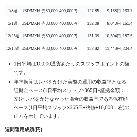
1/8週
USD/MXN
売80,000
400,000円
127.85
9,168円
163.71
1/1週
USD/MXN
売80,000
400,000円
132.09
9,040円
161.43
12/25週
USD/MXN
売80,000
400,000円
131.09
10,504円
187.57
12/18週
USD/MXN
売80,000
400,000円
132.82
11,448円
204.43
1日平均は10,000通貨あたりのスワップポイントの額
です。
年率換算はレバをかけた実際の運用の収益率となる
証拠金ベース(1日平均スワップ×365日÷証拠金額：
左)とレバをかけなかった場合の収益率である保有額
ベース(1日平均スワップ×365日÷終値÷10,000：右)の
両方を示しています。
週間運用成績(円)