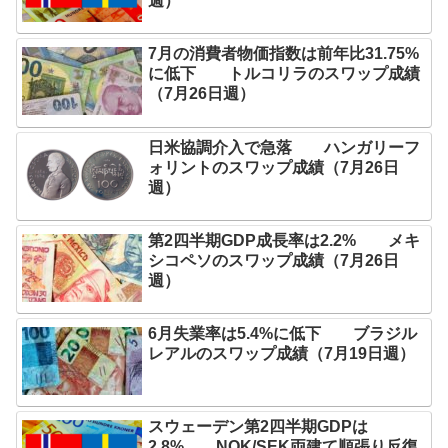
週）
7月の消費者物価指数は前年比31.75%
に低下 トルコリラのスワップ成績
（7月26日週）
日米協調介入で急落 ハンガリーフ
ォリントのスワップ成績（7月26日
週）
第2四半期GDP成長率は2.2% メキ
シコペソのスワップ成績（7月26日
週）
6月失業率は5.4%に低下 ブラジル
レアルのスワップ成績（7月19日週）
スウェーデン第2四半期GDPは
2.8% NOK/SEK両建て順張り反復