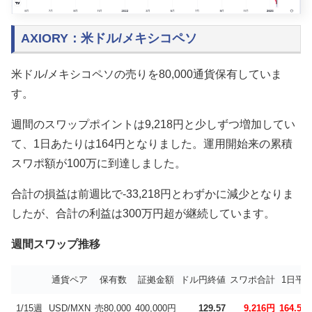
AXIORY：米ドル/メキシコペソ
米ドル/メキシコペソの売りを80,000通貨保有していま
す。
週間のスワップポイントは9,218円と少しずつ増加してい
て、1日あたりは164円となりました。運用開始来の累積
スワポ額が100万に到達しました。
合計の損益は前週比で-33,218円とわずかに減少となりま
したが、合計の利益は300万円超が継続しています。
週間スワップ推移
通貨ペア
保有数
証拠金額
ドル円終値
スワポ合計
1日平
1/15週
USD/MXN
売80,000
400,000円
129.57
9,216円
164.57