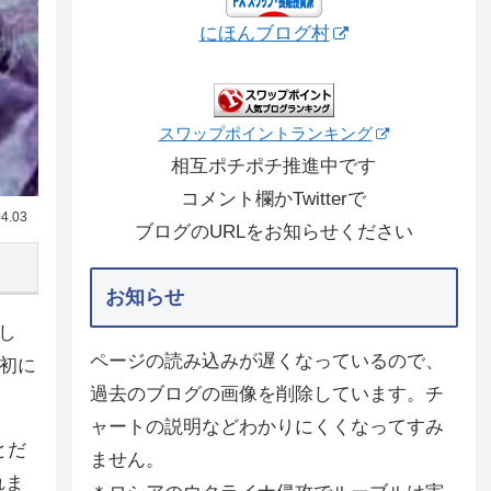
にほんブログ村
スワップポイントランキング
相互ポチポチ推進中です
コメント欄かTwitterで
4.03
ブログのURLをお知らせください
お知らせ
まし
ページの読み込みが遅くなっているので、
週初に
過去のブログの画像を削除しています。チ
ャートの説明などわかりにくくなってすみ
とだ
ません。
れま