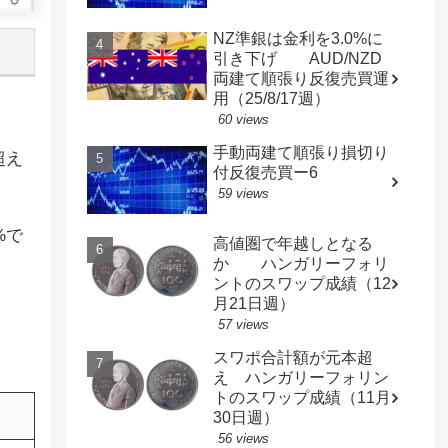
NZ準銀は金利を3.0%に
引き下げ AUD/NZD
両建て順張り反復売買運
用（25/8/17週）
60 views
手動両建て順張り損切り
超え
付反復売買ー6
59 views
%で
高値圏で年越しとなる
か ハンガリーフォリ
ントのスワップ成績（12
月21日週）
57 views
スワポ合計額が元本超
え ハンガリーフォリン
トのスワップ成績（11月
30日週）
56 views