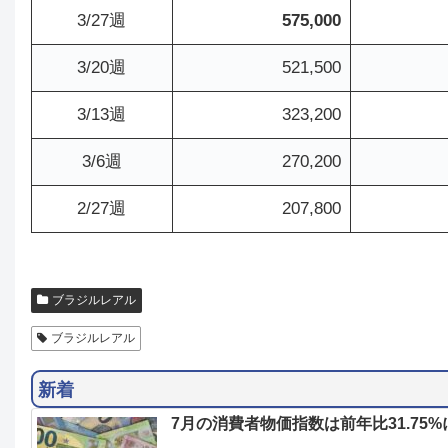
3/27週
575,000
3/20週
521,500
3/13週
323,200
3/6週
270,200
2/27週
207,800
ブラジルレアル
ブラジルレアル
新着
7月の消費者物価指数は前年比31.7