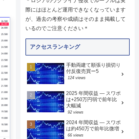
＊ロシアのウクライナ侵攻でルーブルは実
際にはほとんど運用できなくなっています
が、過去の考察や成績はそのまま掲載して
いるのでご注意ください＊
アクセスランキング
手動両建て順張り損切り
付反復売買ー5
124 views
2025 年間収益 — スワポ
は+250万円弱で前年比
大幅減
92 views
2024 年間収益 — スワポ
は約450万で前年比微増
66 views