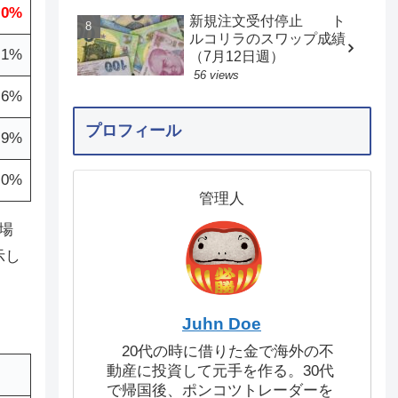
.0%
新規注文受付停止 ト
ルコリラのスワップ成績
.1%
（7月12日週）
56 views
.6%
プロフィール
.9%
.0%
管理人
場
示し
Juhn Doe
20代の時に借りた金で海外の不
動産に投資して元手を作る。30代
で帰国後、ポンコツトレーダーを