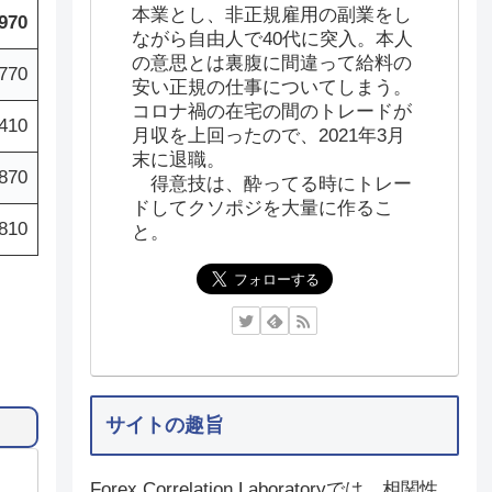
本業とし、非正規雇用の副業をし
970
ながら自由人で40代に突入。本人
の意思とは裏腹に間違って給料の
770
安い正規の仕事についてしまう。
コロナ禍の在宅の間のトレードが
410
月収を上回ったので、2021年3月
末に退職。
870
得意技は、酔ってる時にトレー
ドしてクソポジを大量に作るこ
810
と。
サイトの趣旨
Forex Correlation Laboratoryでは、相関性