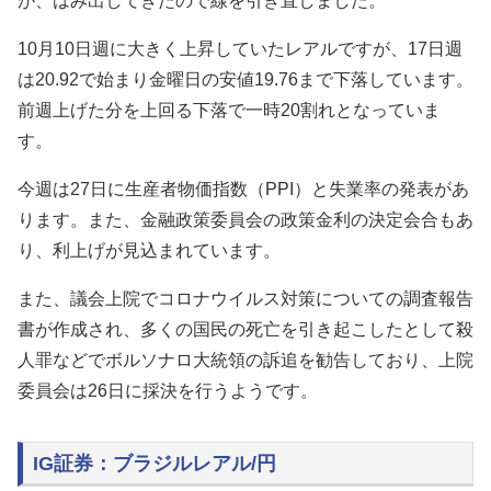
が、はみ出してきたので線を引き直しました。
10月10日週に大きく上昇していたレアルですが、17日週
は20.92で始まり金曜日の安値19.76まで下落しています。
前週上げた分を上回る下落で一時20割れとなっていま
す。
今週は27日に
生産者物価指数（PPI）と失業率の発表があ
ります。また、金融政策委員会の政策金利の決定
会合も
あ
り、
利上げが見込まれています
。
また、議会上院でコロナウイルス対策についての調査報告
書が作成され、多くの国民の死亡を引き起こしたとして殺
人罪などでボルソナロ大統領の訴追を勧告しており、上院
委員会は26日に採決を行うようです。
IG証券：ブラジルレアル/円