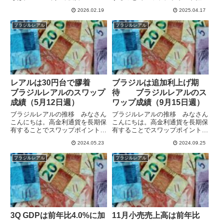
でスワップポイント狙いの運用を
の運用をしています。ブラジル中
2026.02.19
2025.04.17
しています。9月からレアル/円に
銀は、利下げサイクルを終了し9
加え、米ドル/レアルも保有して
月から政策金利を引き上げてい
ブラジルレアル
ブラジルレアル
います。ブラジルの政策金利は
て、3月の利上げで14.25%となっ
15%でレアル運用でもそこそこ...
ています。4月11日発表の...
レアルは30円台で膠着
ブラジルは追加利上げ期
ブラジルレアルのスワップ
待 ブラジルレアルのス
成績（5月12日週）
ワップ成績（9月15日週）
ブラジルレアルの推移 みなさん
ブラジルレアルの推移 みなさん
こんにちは。高金利通貨を長期保
こんにちは。高金利通貨を長期保
有することでスワップポイント狙
有することでスワップポイント狙
いの運用をしています。5月12日
いの運用をしています。ブラジル
2024.05.23
2024.09.25
週のレアル/円は30.208で始まり
中央銀行は9月18日の金融政策委
30.542まで上昇しましたが、
員会で政策金利を0.25％引き上げ
ブラジルレアル
ブラジルレアル
29.918まで下落したのち、30.496
10.75％としましたが、インフレ
で週を終...
減速で利下げする国が...
3Q GDPは前年比4.0%に加
11月小売売上高は前年比