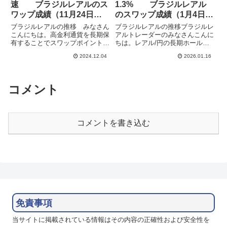
速 ブラジルレアルのス
1.3% ブラジルレアル
ワップ成績（11月24日
のスワップ成績（1月4日
週）
週）
ブラジルレアルの推移 みなさん
ブラジルレアルの推移ブラジルレ
こんにちは。高金利通貨を長期保
アルトレーダーのみなさんこんに
有することでスワップポイント狙
ちは。レアル/円の長期ホールド
いの運用をしています。ブラジル
でスワップポイント狙いの運用を
2024.12.04
2026.01.16
は日本以外の各国が利下げのなか
しています。9月からレアル/円に
9月に利上げし、政策金利を
加え、米ドル/レアルも保有して
10.75％としていましたが、11月
います。ブラジルの政策金利は
6日に政策金利を追加で引き上...
15%で、スワップもトルコリラ...
コメント
コメントを書き込む
免責事項
当サイトに掲載されている情報はその内容の正確性および安全性を