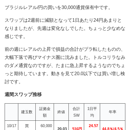
ブラジルレアル/円の買いを30,000通貨保有中です。
スワップは2週前に減額となって1日あたり24円あまりと
なりましたが、先週は変化なしでした。ちょっと少なめな
感じです。
前の週にレアルの上昇で損益の合計がプラ転したものの、
大幅下落で再びマイナス圏に沈みました。トルコリラなみ
のダメ通貨なのですが、たまに急上昇するようなのでちょ
っと期待しています。動きを見て20.0以下では買い増し検
討です。
週間スワップ推移
証拠金
合計
1日平
建玉数
終値
年率
額
SW
均
10/17
買
60,000
24.57
20.03
516円
44.8％/
4.5％