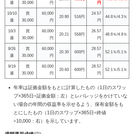
週
30,000
円
円
10/10
買
60,000
24.57
20.80
516円
44.8％/4.3％
週
30,000
円
円
10/3
買
60,000
26.57
20.21
558円
48.8％/4.8％
週
30,000
円
円
9/26
買
60,000
28.57
20.30
600円
52.1％/5.1％
週
30,000
円
円
9/19
買
60,000
28.57
20.60
600円
52.1％/5.1％
週
30,000
円
円
年率は証拠金額をもとに計算したもの（1日のスワッ
プ×365日÷証拠金額：左）とレバレッジをかけていな
い場合の年間の収益率を示せるよう、保有金額をも
とにしたもの（1日のスワップ×365日÷終値
÷10,000：右）を示しています。