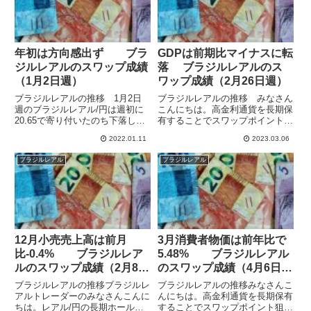
年初は方向感出ず ブラ
GDPは前期比マイナスに転
ジルレアルのスワップ成績
落 ブラジルレアルのス
（1月2日週）
ワップ成績（2月26日週）
ブラジルレアルの推移 1月2日
ブラジルレアルの推移 みなさん
週のブラジルレアル/円は週初に
こんにちは。高金利通貨を長期保
20.65で寄り付いたのち下落し
有することでスワップポイント狙
て、5日には20.21の週の安値をつ
いの運用をしています。FXで取
2022.01.11
2023.03.06
けました。その後は上昇に転じて
引できる通貨の発行国で政策金利
20.56まで戻して20.49でクローズ
が高いのは、上からブラジルの
ブラジルレアル
ブラジルレアル
となっています。9日週の週明け
13.75%、ハンガリーの13.0%、
後は再び下げ...
メキシコの11.0%とな...
12月小売売上高は前月
3月消費者物価は前年比で
比-0.4% ブラジルレア
5.48% ブラジルレアル
ルのスワップ成績（2月8日
のスワップ成績（4月6日
週）
週）
ブラジルレアルの推移ブラジルレ
ブラジルレアルの推移みなさんこ
アルトレーダーのみなさんこんに
んにちは。高金利通貨を長期保有
ちは。レアル/円の長期ホールド
することでスワップポイント狙い