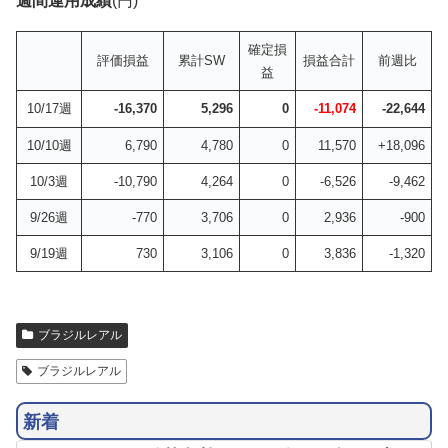
週間運用成績
(円)
確定損
評価損益
累計SW
損益合計
前週比
益
10/17週
-16,370
5,296
0
-11,074
-22,644
10/10週
6,790
4,780
0
11,570
+18,096
10/3週
-10,790
4,264
0
-6,526
-9,462
9/26週
-770
3,706
0
2,936
-900
9/19週
730
3,106
0
3,836
-1,320
ブラジルレアル
ブラジルレアル
新着