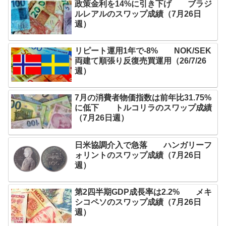
政策金利を14%に引き下げ ブラジ
ルレアルのスワップ成績（7月26日
週）
リピート運用1年で-8% NOK/SEK
両建て順張り反復売買運用（26/7/26
週）
7月の消費者物価指数は前年比31.75%
に低下 トルコリラのスワップ成績
（7月26日週）
日米協調介入で急落 ハンガリーフ
ォリントのスワップ成績（7月26日
週）
第2四半期GDP成長率は2.2% メキ
シコペソのスワップ成績（7月26日
週）