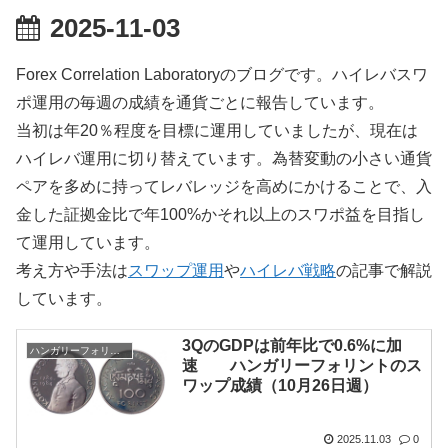
2025-11-03
Forex Correlation Laboratoryのブログです。ハイレバスワ
ポ運用の毎週の成績を通貨ごとに報告しています。
当初は年20％程度を目標に運用していましたが、現在は
ハイレバ運用に切り替えています。為替変動の小さい通貨
ペアを多めに持ってレバレッジを高めにかけることで、入
金した証拠金比で年100%かそれ以上のスワポ益を目指し
て運用しています。
考え方や手法は
スワップ運用
や
ハイレバ戦略
の記事で解説
しています。
3QのGDPは前年比で0.6%に加
ハンガリーフォリント
速 ハンガリーフォリントのス
ワップ成績（10月26日週）
2025.11.03
0