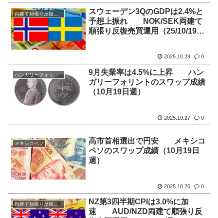
スウェーデン3QのGDPは2.4%と
両建て順張り反復売買
予想上振れ NOK/SEK両建て
順張り反復売買運用（25/10/19
週）
2025.10.29
0
9月失業率は4.5%に上昇 ハン
ハンガリーフォリント
ガリーフォリントのスワップ成績
（10月19日週）
2025.10.27
0
高市首相選出で円安 メキシコ
メキシコペソ
ペソのスワップ成績（10月19日
週）
2025.10.26
0
NZ第3四半期CPIは3.0%に加
両建て順張り反復売買
速 AUD/NZD両建て順張り反