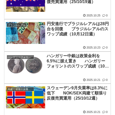
復売買運用（25/10/19週）
2025.10.25
0
円安進行でブラジルレアルは28円
ブラジルレアル
台を回復 ブラジルレアルのス
ワップ成績（10月12日週）
2025.10.23
0
ハンガリー中銀は政策金利を
ハンガリーフォリント
6.5%に据え置き ハンガリー
フォリントのスワップ成績（10月
12日週）
2025.10.21
0
スウェーデン9月失業率は8.3%に
両建て順張り反復売買
低下 NOK/SEK両建て順張り
反復売買運用（25/10/12週）
2025.10.21
0