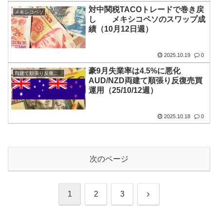
対中関税TACOトレードで巻き戻
メキシコペソ
し メキシコペソのスワップ成
績（10月12日週）
2025.10.19
0
豪9月失業率は4.5%に悪化
両建て順張り反復売買
AUD/NZD両建て順張り反復売買
運用（25/10/12週）
2025.10.18
0
次のページ
次
1
2
3
へ