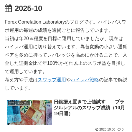
2025-10
Forex Correlation Laboratoryのブログです。ハイレバスワ
ポ運用の毎週の成績を通貨ごとに報告しています。
当初は年20％程度を目標に運用していましたが、現在は
ハイレバ運用に切り替えています。為替変動の小さい通貨
ペアを多めに持ってレバレッジを高めにかけることで、入
金した証拠金比で年100%かそれ以上のスワポ益を目指し
て運用しています。
考え方や手法は
スワップ運用
や
ハイレバ戦略
の記事で解説
しています。
日銀据え置きで上値試す ブラ
ブラジルレアル
ジルレアルのスワップ成績（10月
19日週）
2025.10.30
0