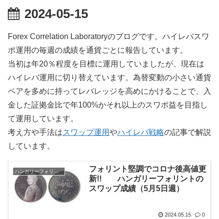
2024-05-15
Forex Correlation Laboratoryのブログです。ハイレバスワ
ポ運用の毎週の成績を通貨ごとに報告しています。
当初は年20％程度を目標に運用していましたが、現在は
ハイレバ運用に切り替えています。為替変動の小さい通貨
ペアを多めに持ってレバレッジを高めにかけることで、入
金した証拠金比で年100%かそれ以上のスワポ益を目指し
て運用しています。
考え方や手法は
スワップ運用
や
ハイレバ戦略
の記事で解説
しています。
フォリント堅調でコロナ後高値更
ハンガリーフォリント
新!! ハンガリーフォリントの
スワップ成績（5月5日週）
2024.05.15
0