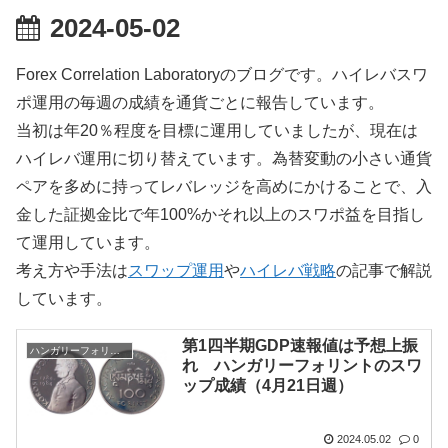
2024-05-02
Forex Correlation Laboratoryのブログです。ハイレバスワ
ポ運用の毎週の成績を通貨ごとに報告しています。
当初は年20％程度を目標に運用していましたが、現在は
ハイレバ運用に切り替えています。為替変動の小さい通貨
ペアを多めに持ってレバレッジを高めにかけることで、入
金した証拠金比で年100%かそれ以上のスワポ益を目指し
て運用しています。
考え方や手法は
スワップ運用
や
ハイレバ戦略
の記事で解説
しています。
第1四半期GDP速報値は予想上振
ハンガリーフォリント
れ ハンガリーフォリントのスワ
ップ成績（4月21日週）
2024.05.02
0