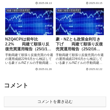
張り反復売買の運用結果を公開し
順張り反復売買の運用結果を公開
2025.09.13
2025.03.15
ています。順張りのリピート売買
しています。元本50万円をリピ
で運用し、特に相場の上下を予想
ート売買で運用し、特に相場の上
両建て順張り反復売買
両建て順張り反復売買
することなく等間隔の注文と決済
下を予想することなく等間隔の注
を繰り返すことで、安定し...
文と決済を繰り返すことで、...
NZQ4CPIは前年比
豪・NZとも政策金利引き
2.2% 両建て順張り反
下げ 両建て順張り反復
復売買運用報告（25/1/19
売買運用報告（25/2/16
週）
週）
手動両建て順張り反復売買の今週
手動両建て順張り反復売買の今週
の運用成績22年6月から検証して
の運用成績22年6月から検証して
いる豪ドル/NZドルの手動両建て
いる豪ドル/NZドルの手動両建て
順張り反復売買の運用結果を公開
順張り反復売買の運用結果を公開
2025.01.26
2025.02.22
しています。元本50万円をリピ
しています。元本50万円をリピ
ート売買で運用し、特に相場の上
ート売買で運用し、特に相場の上
下を予想することなく等間隔の注
下を予想することなく等間隔の注
文と決済を繰り返すことで、...
文と決済を繰り返すことで、...
コメント
コメントを書き込む