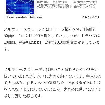
両建て順張り反復売買の成績 前回のブログでは順張
り反復売買の問題点を挙げました。もし万が一、このブロ
グを読んで両建て順張り反復売買に興味をもってしまった
場合は、是非とも前回取り上げた問題点もご確認くださ
い。最初(1)から読む↓今回は自身の運用の設定を紹介して
いくのですが、まだ検証中で修正が多く必要なベータ版と
forexcorrelationlab.com
2024.04.23
なって...
ノルウェー/スウェーデン
はトラップ幅20pips、利確幅
50pips、1注文15,000通貨としていましたが、トラップ幅
10pips、利確幅25pips、1注文20,000通貨に変更していま
す。
ノルウェー/スウェーデン
は
長いこと値動きがない状態が
続いていましたが、
久々に大きく動いています。年末なの
で少し休みにするくらいの気持ちで、あまりタイトに注文
を入れないようにしていたところ、大きめに動いてだいぶ
取りこぼした感じです。