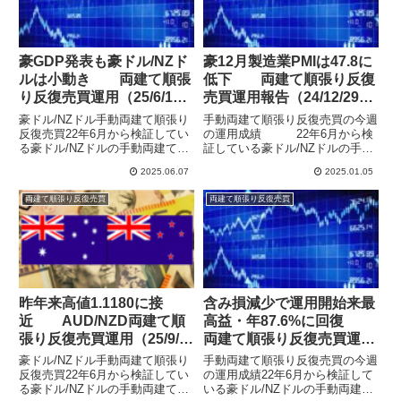
豪GDP発表も豪ドル/NZド
豪12月製造業PMIは47.8に
ルは小動き 両建て順張
低下 両建て順張り反復
り反復売買運用（25/6/1
売買運用報告（24/12/29
週）
週）
豪ドル/NZドル手動両建て順張り
手動両建て順張り反復売買の今週
反復売買22年6月から検証してい
の運用成績 22年6月から検
る豪ドル/NZドルの手動両建て順
証している豪ドル/NZドルの手動
張り反復売買の運用結果を公開し
両建て順張り反復売買の運用結果
2025.06.07
2025.01.05
ています。元本50万円を順張り
を公開しています。元本50万円
のリピート売買で運用し、特に相
をリピート売買で運用し、特に相
両建て順張り反復売買
両建て順張り反復売買
場の上下を予想することなく等間
場の上下を予想することなく等間
隔の注文と決済を繰り返す...
隔の注文と決済を繰り返すこ...
昨年来高値1.1180に接
含み損減少で運用開始来最
近 AUD/NZD両建て順
高益・年87.6%に回復
張り反復売買運用（25/9/7
両建て順張り反復売買運用
週）
報告（25/3/9週）
豪ドル/NZドル手動両建て順張り
手動両建て順張り反復売買の今週
反復売買22年6月から検証してい
の運用成績22年6月から検証して
る豪ドル/NZドルの手動両建て順
いる豪ドル/NZドルの手動両建て