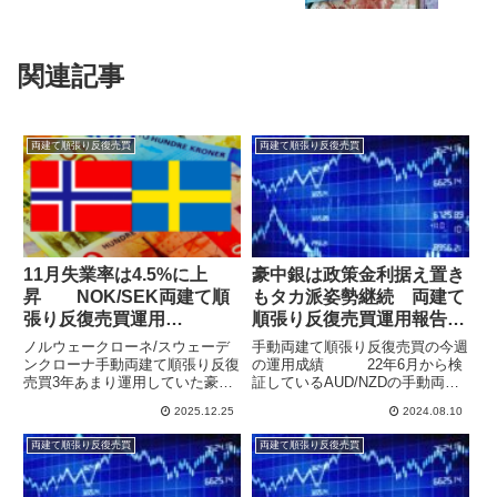
関連記事
両建て順張り反復売買
両建て順張り反復売買
11月失業率は4.5%に上
豪中銀は政策金利据え置き
昇 NOK/SEK両建て順
もタカ派姿勢継続 両建て
張り反復売買運用
順張り反復売買運用報告
（25/12/14週）
（24/8/4週）
ノルウェークローネ/スウェーデ
手動両建て順張り反復売買の今週
ンクローナ手動両建て順張り反復
の運用成績 22年6月から検
売買3年あまり運用していた豪ド
証しているAUD/NZDの手動両建
ル/NZドルは休止としたため、手
て順張り反復売買の運用結果を公
2025.12.25
2024.08.10
動両建て順張り反復売買での運用
開しています。特にトラップを仕
はノルウェークローネ/スウェー
掛ける水準やタイミングをはかる
両建て順張り反復売買
両建て順張り反復売買
デンクローナのみとなりました。
ことなく、元本50万円をルール
両建てで利確幅を狭めて上げて...
通りに運用しっぱなしで含...