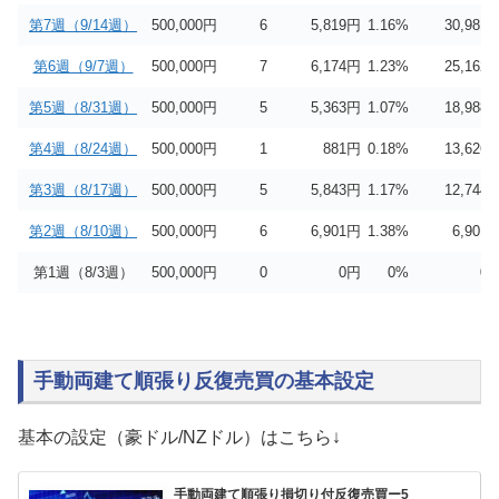
第7週（9/14週）
500,000円
6
5,819
円
1.16%
30,981
第6週（9/7週）
500,000円
7
6,174
円
1.23%
25,162
第5週（8/31週）
500,000円
5
5,363
円
1.07%
18,988
第4週（8/24週）
500,000円
1
881
円
0.18%
13,626
第3週（8/17週）
500,000円
5
5,843
円
1.17%
12,744
第2週（8/10週）
500,000円
6
6,901
円
1.38%
6,901
第1週（8/3週）
500,000円
0
0円
0%
0
手動両建て順張り反復売買の基本設定
基本の設定（豪ドル/NZドル）はこちら↓
手動両建て順張り損切り付反復売買ー5