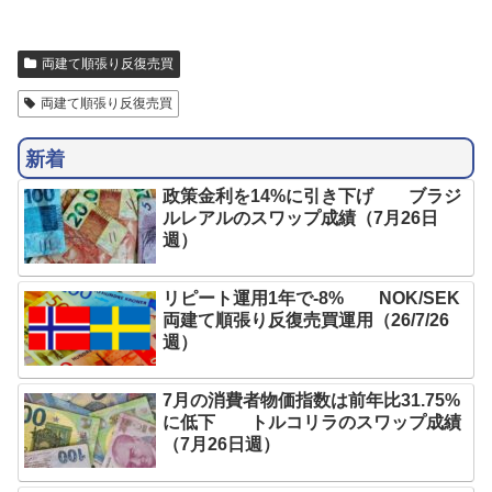
両建て順張り反復売買
両建て順張り反復売買
新着
政策金利を14%に引き下げ ブラジ
ルレアルのスワップ成績（7月26日
週）
リピート運用1年で-8% NOK/SEK
両建て順張り反復売買運用（26/7/26
週）
7月の消費者物価指数は前年比31.75%
に低下 トルコリラのスワップ成績
（7月26日週）