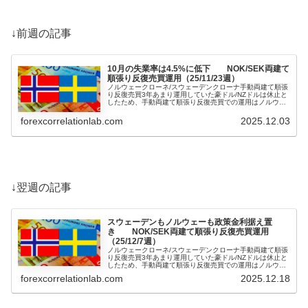
↓前週の記事
10月の失業率は4.5%に低下 NOK/SEK両建て
順張り反復売買運用（25/11/23週）
ノルウェークローネ/スウェーデンクローナ手動両建て順張
り反復売買3年あまり運用していた豪ドル/NZドルは休止と
したため、手動両建て順張り反復売買での運用はノルウェ
ークローネ/スウェーデンクローナのみとなりました。両建
てで利確幅を狭めて上げても下げても着実に利益を重ねる
forexcorrelationlab.com
2025.12.03
回転重視の設定としていますが、このところノルウェー/...
↓翌週の記事
スウェーデンもノルウェーも政策金利据え置
き NOK/SEK両建て順張り反復売買運用
（25/12/7週）
ノルウェークローネ/スウェーデンクローナ手動両建て順張
り反復売買3年あまり運用していた豪ドル/NZドルは休止と
したため、手動両建て順張り反復売買での運用はノルウェ
ークローネ/スウェーデンクローナのみとなりました。両建
forexcorrelationlab.com
2025.12.18
てで利確幅を狭めて上げても下げても着実に利益を重ねる
回転重視の設定としていますが、ノルウェー/スウェーデ...