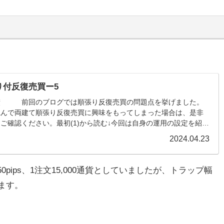
り付反復売買ー5
績 前回のブログでは順張り反復売買の問題点を挙げました。
読んで両建て順張り反復売買に興味をもってしまった場合は、是非
ご確認ください。最初(1)から読む↓今回は自身の運用の設定を紹介
中で修正が多く必要なベータ版となって...
2024.04.23
50pips、1注文15,000通貨としていましたが、トラップ幅
います。