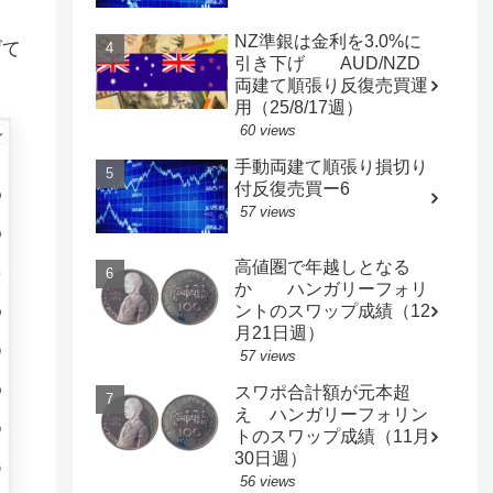
NZ準銀は金利を3.0%に
げて
引き下げ AUD/NZD
両建て順張り反復売買運
用（25/8/17週）
60 views
手動両建て順張り損切り
付反復売買ー6
57 views
高値圏で年越しとなる
か ハンガリーフォリ
ントのスワップ成績（12
月21日週）
57 views
スワポ合計額が元本超
え ハンガリーフォリン
トのスワップ成績（11月
30日週）
56 views