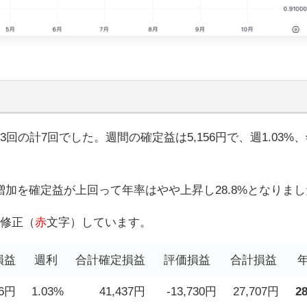
3回の計7回
でした。週間の
確定益は5,156円で、週1.03%
加を確定益が上回って年率はやや上昇し28.8%となりまし
分修正（
赤
文字）しています。
損益
週利
合計確定損益
評価損益
合計損益
6
円
1.03%
41,437円
-13,730円
27,707円
2