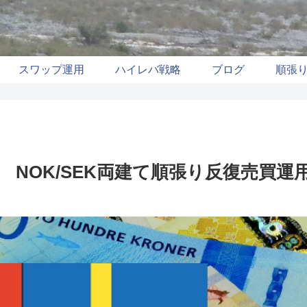
スワップ運用
ハイレバ戦略
ブログ
順張
昇 NOK/SEK両建て順張り反復売買運