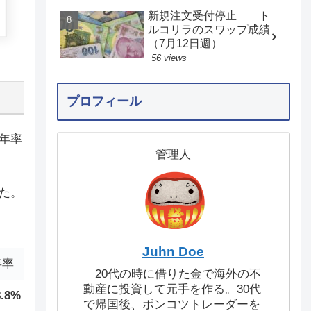
新規注文受付停止 ト
ルコリラのスワップ成績
（7月12日週）
56 views
プロフィール
、年率
管理人
た。
Juhn Doe
年率
20代の時に借りた金で海外の不
動産に投資して元手を作る。30代
8.8%
で帰国後、ポンコツトレーダーを