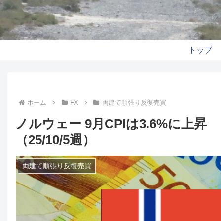
トップ
ホーム
FX
両建て順張り反復売買
ノルウェー 9月CPIは3.6%に上
（25/10/5週）
両建て順張り反復売買