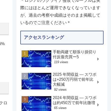
＊ロシアのウクライナ侵攻でルーブルは実
際にはほとんど運用できなくなっています
が、過去の考察や成績はそのまま掲載して
いるのでご注意ください＊
アクセスランキング
5%
手動両建て順張り損切り
付反復売買ー5
119 views
2025 年間収益 — スワポ
は+250万円弱で前年比
大幅減
92 views
2024 年間収益 — スワポ
は約450万で前年比微増
でクロ
65 views