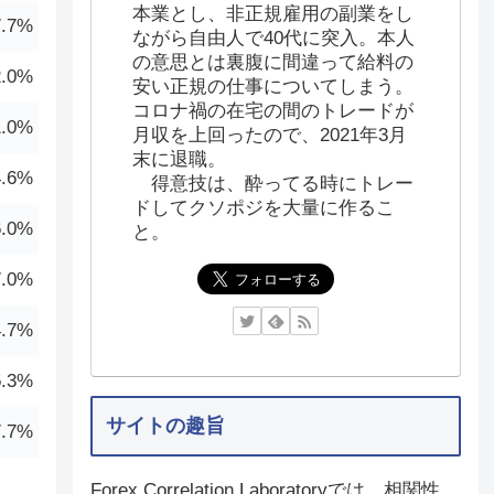
本業とし、非正規雇用の副業をし
7.7%
ながら自由人で40代に突入。本人
の意思とは裏腹に間違って給料の
2.0%
安い正規の仕事についてしまう。
コロナ禍の在宅の間のトレードが
1.0%
月収を上回ったので、2021年3月
末に退職。
4.6%
得意技は、酔ってる時にトレー
ドしてクソポジを大量に作るこ
6.0%
と。
7.0%
4.7%
5.3%
サイトの趣旨
7.7%
Forex Correlation Laboratoryでは、相関性