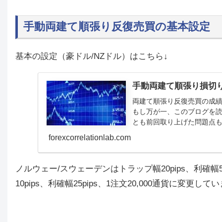
手動両建て順張り反復売買の基本設定
基本の設定（豪ドル/NZドル）はこちら↓
手動両建て順張り損切
両建て順張り反復売買の成
もし万が一、このブログを
とも前回取り上げた問題点も
していくのですが、まだ検証
forexcorrelationlab.com
ノルウェー/スウェーデン
はトラップ幅20pips、利確幅
10pips、利確幅25pips、1注文20,000通貨に変更して