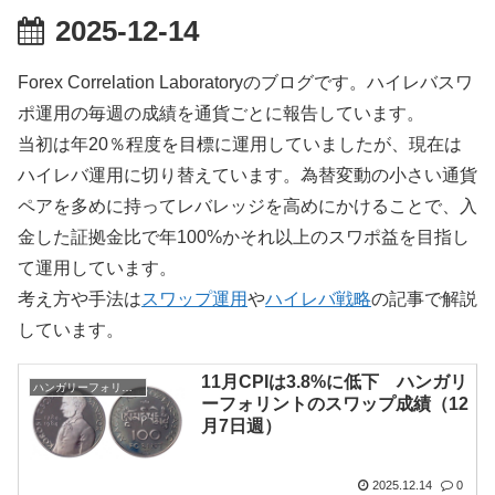
2025-12-14
Forex Correlation Laboratoryのブログです。ハイレバスワ
ポ運用の毎週の成績を通貨ごとに報告しています。
当初は年20％程度を目標に運用していましたが、現在は
ハイレバ運用に切り替えています。為替変動の小さい通貨
ペアを多めに持ってレバレッジを高めにかけることで、入
金した証拠金比で年100%かそれ以上のスワポ益を目指し
て運用しています。
考え方や手法は
スワップ運用
や
ハイレバ戦略
の記事で解説
しています。
11月CPIは3.8%に低下 ハンガリ
ハンガリーフォリント
ーフォリントのスワップ成績（12
月7日週）
2025.12.14
0